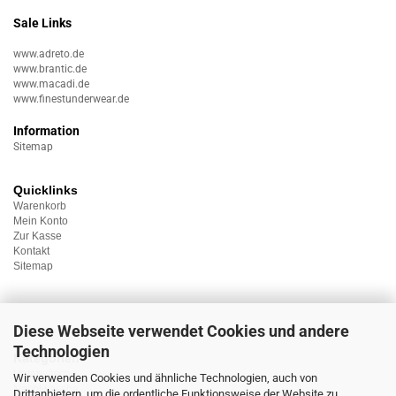
Sale Links
www.adreto.de
www.brantic.de
www.macadi.de
www.finestunderwear.de
Information
Sitemap
Quicklinks
Warenkorb
Mein Konto
Zur Kasse
Kontakt
Sitemap
Diese Webseite verwendet Cookies und andere
Technologien
Kategorien
Unterwäsche
Wir verwenden Cookies und ähnliche Technologien, auch von
Nachtwäsche
Drittanbietern, um die ordentliche Funktionsweise der Website zu