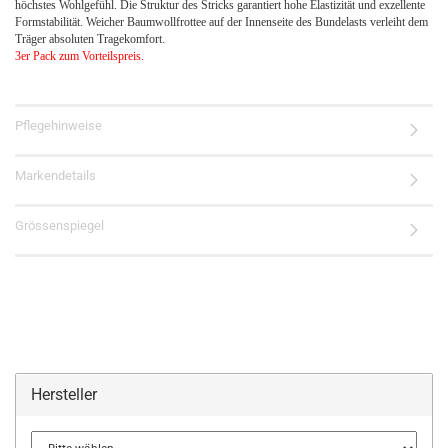
höchstes Wohlgefühl. Die Struktur des Stricks garantiert hohe Elastizität und exzellente
Formstabilität. Weicher Baumwollfrottee auf der Innenseite des Bundelasts verleiht dem
Träger absoluten Tragekomfort.
3er Pack zum Vorteilspreis.
Pflegehinweise
Markendetails
Grössenspiegel
Hersteller