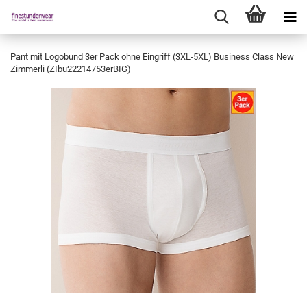
Pant mit Logobund 3er Pack ohne Eingriff (3XL-5XL) Business Class New
Zimmerli (ZIbu22214753erBIG)