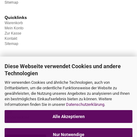
Sitemap
Quicklinks
Warenkorb
Mein Konto
Zur Kasse
Kontakt
Sitemap
Diese Webseite verwendet Cookies und andere
Technologien
Kategorien
Unterwäsche
Wir verwenden Cookies und ähnliche Technologien, auch von
Nachtwäsche
Drittanbietern, um die ordentliche Funktionsweise der Website zu
Sportwäsche
gewährleisten, die Nutzung unseres Angebotes zu analysieren und Ihnen
Homewear
ein bestmögliches Einkaufserlebnis bieten zu können. Weitere
Bademoden
Informationen finden Sie in unserer
Datenschutzerklärung
.
Übergrössen
Sale
Alle Akzeptieren
Sonderverkauf
Marken
Nur Notwendige