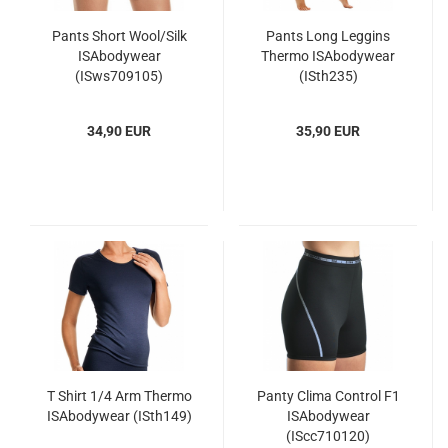
Pants Short Wool/Silk
Pants Long Leggins
ISAbodywear
Thermo ISAbodywear
(ISws709105)
(ISth235)
34,90 EUR
35,90 EUR
T Shirt 1/4 Arm Thermo
Panty Clima Control F1
ISAbodywear (ISth149)
ISAbodywear
(IScc710120)