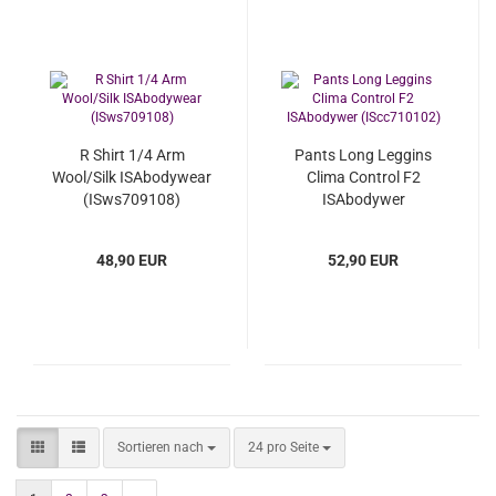
R Shirt 1/4 Arm
Pants Long Leggins
Wool/Silk ISAbodywear
Clima Control F2
(ISws709108)
ISAbodywer
(IScc710102)
48,90 EUR
52,90 EUR
Sortieren nach
pro Seite
Sortieren nach
24 pro Seite