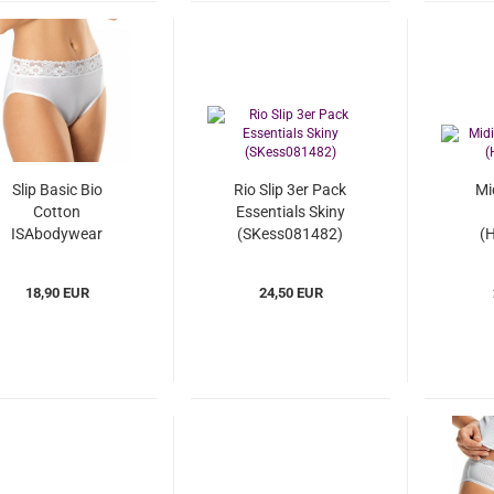
Slip Basic Bio
Rio Slip 3er Pack
Mid
Cotton
Essentials Skiny
ISAbodywear
(SKess081482)
(
(ISbc710138)
18,90 EUR
24,50 EUR