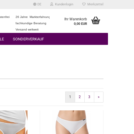
DE
Kundenlogin
Merkzettel
tenfrei
26 Jahre Markterfahrung
Ihr Warenkorb
fachkundige Beratung
0,00 EUR
Versand weltweit
LE
SONDERVERKAUF
1
2
3
»