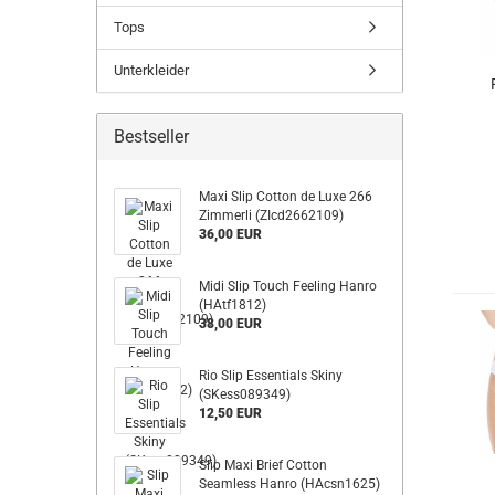
Tops
Unterkleider
Bestseller
Maxi Slip Cotton de Luxe 266
Zimmerli (ZIcd2662109)
36,00 EUR
Midi Slip Touch Feeling Hanro
(HAtf1812)
38,00 EUR
Rio Slip Essentials Skiny
(SKess089349)
12,50 EUR
Slip Maxi Brief Cotton
Seamless Hanro (HAcsn1625)