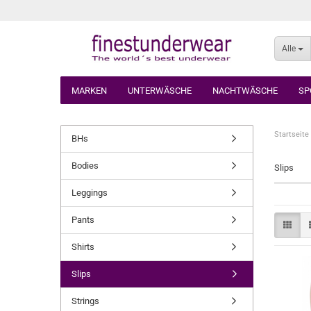
Alle
MARKEN
UNTERWÄSCHE
NACHTWÄSCHE
SP
Startseite
BHs
Bodies
Slips
Leggings
Pants
Shirts
Slips
Strings