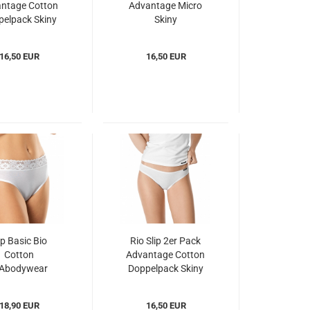
ntage Cotton
Advantage Micro
elpack Skiny
Skiny
Kac082653)
(SKam085722)
16,50 EUR
16,50 EUR
ip Basic Bio
Rio Slip 2er Pack
Cotton
Advantage Cotton
SAbodywear
Doppelpack Skiny
Sbc710138)
(SKac082653)
18,90 EUR
16,50 EUR