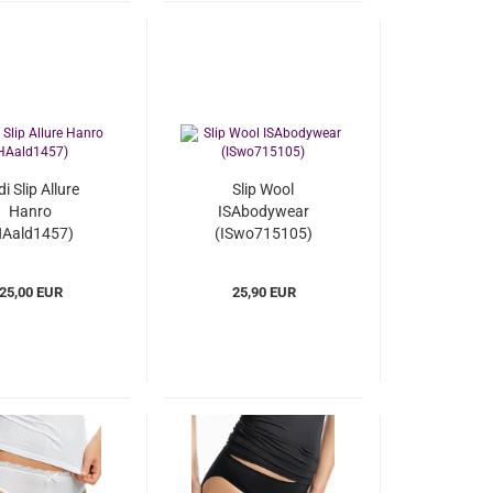
i Slip Allure
Slip Wool
Hanro
ISAbodywear
HAald1457)
(ISwo715105)
25,00 EUR
25,90 EUR