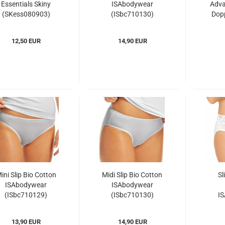
Essentials Skiny
ISAbodywear
Adva
(SKess080903)
(ISbc710130)
Dopp
(S
12,50 EUR
14,90 EUR
ini Slip Bio Cotton
Midi Slip Bio Cotton
Sl
ISAbodywear
ISAbodywear
(ISbc710129)
(ISbc710130)
I
(I
13,90 EUR
14,90 EUR