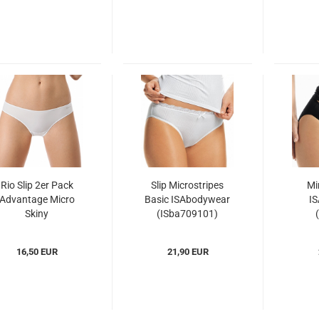
Rio Slip 2er Pack
Slip Microstripes
Mi
Advantage Micro
Basic ISAbodywear
I
Skiny
(ISba709101)
(SKam085722)
16,50 EUR
21,90 EUR