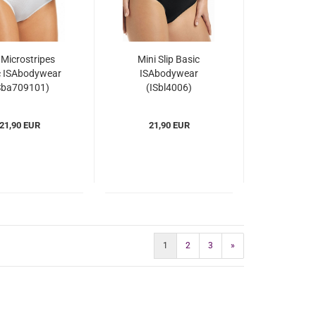
p Microstripes
Mini Slip Basic
c ISAbodywear
ISAbodywear
Sba709101)
(ISbl4006)
21,90 EUR
21,90 EUR
1
2
3
»