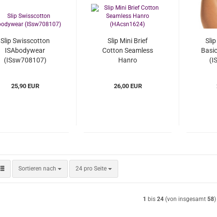
Slip Swisscotton
Slip Mini Brief
Sli
ISAbodywear
Cotton Seamless
Basi
(ISsw708107)
Hanro
(I
(HAcsn1624)
25,90 EUR
26,00 EUR
Sortieren nach
pro Seite
Sortieren nach
24 pro Seite
1
bis
24
(von insgesamt
58
)