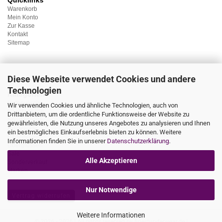
Quicklinks
Warenkorb
Mein Konto
Zur Kasse
Kontakt
Sitemap
Diese Webseite verwendet Cookies und andere
Technologien
Kategorien
Unterwäsche
Wir verwenden Cookies und ähnliche Technologien, auch von
Nachtwäsche
Drittanbietern, um die ordentliche Funktionsweise der Website zu
Sportwäsche
gewährleisten, die Nutzung unseres Angebotes zu analysieren und Ihnen
Homewear
ein bestmögliches Einkaufserlebnis bieten zu können. Weitere
Bademoden
Informationen finden Sie in unserer
Datenschutzerklärung
.
Übergrössen
Sale
Alle Akzeptieren
Sonderverkauf
Marken
Nur Notwendige
Vertrag widerrufen
Weitere Informationen
© 2026 - 2026 | All rights reserved by finestunderwear.de.|