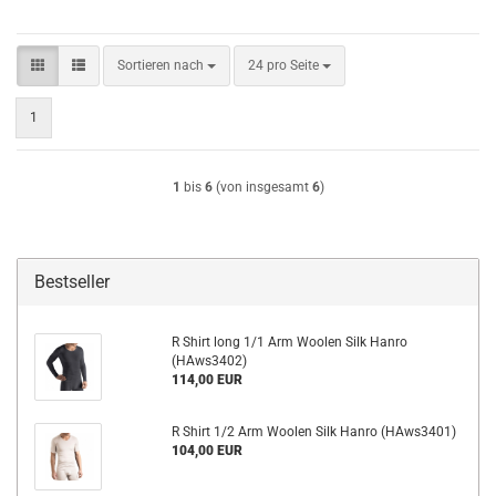
Sortieren nach
pro Seite
Sortieren nach
24 pro Seite
1
1
bis
6
(von insgesamt
6
)
Bestseller
R Shirt long 1/1 Arm Woolen Silk Hanro
(HAws3402)
114,00 EUR
R Shirt 1/2 Arm Woolen Silk Hanro (HAws3401)
104,00 EUR