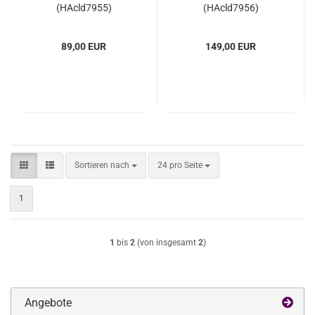
(HAcld7955)
(HAcld7956)
89,00 EUR
149,00 EUR
Sortieren nach
pro Seite
Sortieren nach
24 pro Seite
1
1
bis
2
(von insgesamt
2
)
Angebote