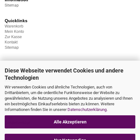
Sitemap
Quicklinks
Warenkorb
Mein Konto
Zur Kasse
Kontakt
Sitemap
Diese Webseite verwendet Cookies und andere
Technologien
Kategorien
Unterwäsche
Wir verwenden Cookies und ähnliche Technologien, auch von
Nachtwäsche
Drittanbietern, um die ordentliche Funktionsweise der Website zu
Sportwäsche
gewährleisten, die Nutzung unseres Angebotes zu analysieren und Ihnen
Homewear
ein bestmögliches Einkaufserlebnis bieten zu können. Weitere
Bademoden
Informationen finden Sie in unserer
Datenschutzerklärung
.
Übergrössen
Sale
Alle Akzeptieren
Sonderverkauf
Marken