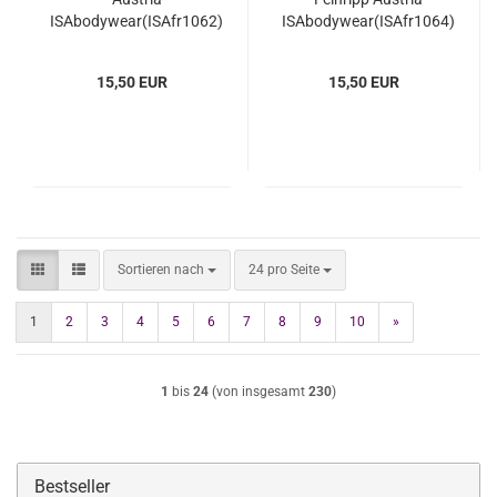
ISAbodywear(ISAfr1062)
ISAbodywear(ISAfr1064)
15,50 EUR
15,50 EUR
Sortieren nach
pro Seite
Sortieren nach
24 pro Seite
1
2
3
4
5
6
7
8
9
10
»
1
bis
24
(von insgesamt
230
)
Bestseller