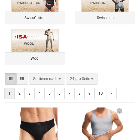
SwissCotton
SwissLine
Wool
Sortieren nach
pro Seite
Sortieren nach
24 pro Seite
1
2
3
4
5
6
7
8
9
10
»