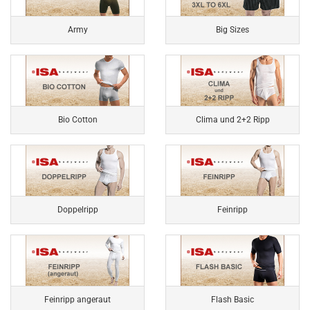
Army
Big Sizes
Bio Cotton
Clima und 2+2 Ripp
Doppelripp
Feinripp
Feinripp angeraut
Flash Basic