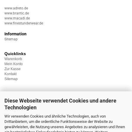
www.adreto.de
www.brantic.de
www.macadi.de
www.finestunderwear.de
Information
Sitemap
Quicklinks
Warenkorb
Mein Konto
Zur Kasse
Kontakt
Sitemap
Diese Webseite verwendet Cookies und andere
Technologien
Kategorien
Unterwäsche
Wir verwenden Cookies und ähnliche Technologien, auch von
Nachtwäsche
Drittanbietern, um die ordentliche Funktionsweise der Website zu
Sportwäsche
gewährleisten, die Nutzung unseres Angebotes zu analysieren und Ihnen
Homewear