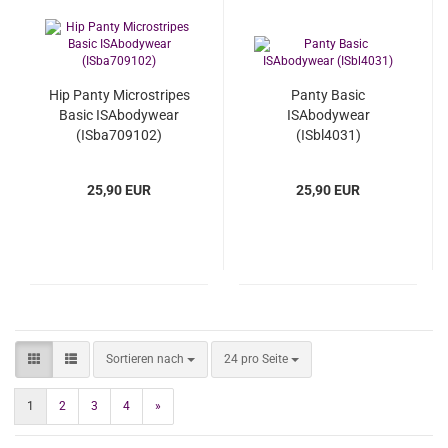
Hip Panty Microstripes
Panty Basic
Basic ISAbodywear
ISAbodywear
(ISba709102)
(ISbl4031)
25,90 EUR
25,90 EUR
Sortieren nach
pro Seite
Sortieren nach
24 pro Seite
1
2
3
4
»