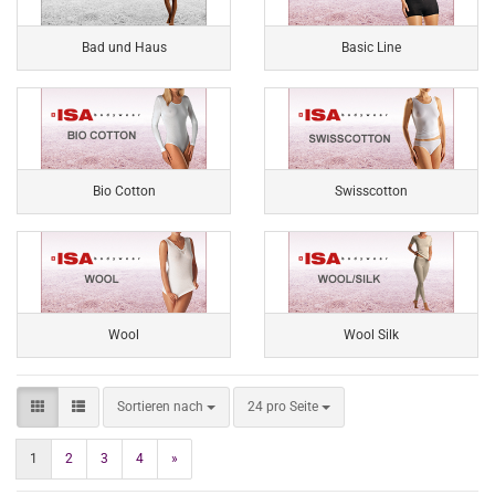
Bad und Haus
Basic Line
Bio Cotton
Swisscotton
Wool
Wool Silk
Sortieren nach
pro Seite
Sortieren nach
24 pro Seite
1
2
3
4
»