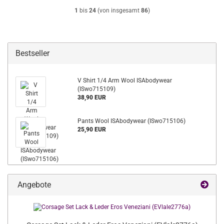
1
bis
24
(von insgesamt
86
)
Bestseller
V Shirt 1/4 Arm Wool ISAbodywear
(ISwo715109)
38,90 EUR
Pants Wool ISAbodywear (ISwo715106)
25,90 EUR
Angebote