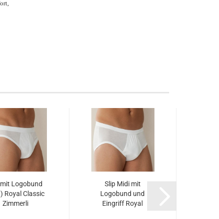
ort,
p mit Logobund
Slip Midi mit
Sl
) Royal Classic
Logobund und
Log
Zimmerli
Eingriff Royal
Ein
c252880BIG)...
Classic Zimmerli...
Class