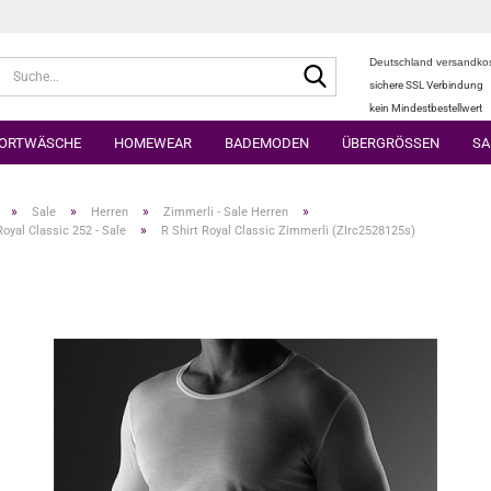
Deutschland versandkos
Suche...
sichere SSL Verbindung
kein Mindestbestellwert
ORTWÄSCHE
HOMEWEAR
BADEMODEN
ÜBERGRÖSSEN
SA
»
»
»
»
Sale
Herren
Zimmerli - Sale Herren
»
oyal Classic 252 - Sale
R Shirt Royal Classic Zimmerli (ZIrc2528125s)