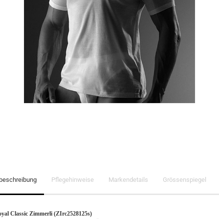
lbeschreibung
Pflegehinweise
Markendetails
Grössenspiegel
oyal Classic Zimmerli (ZIrc2528125s)