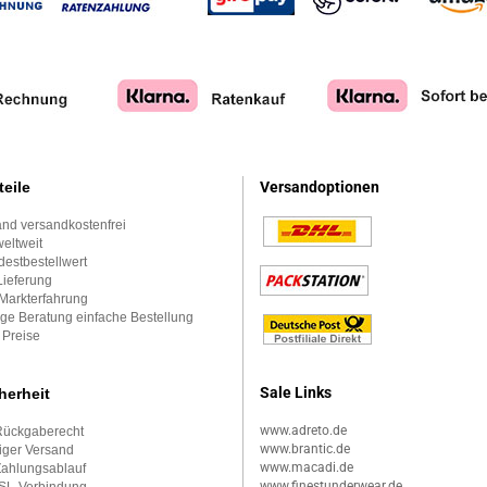
teile
Versandoptionen
nd versandkostenfrei
eltweit
estbestellwert
Lieferung
Markterfahrung
ge Beratung einfache Bestellung
 Preise
Sale Links
herheit
www.adreto.de
Rückgaberecht
www.brantic.de
iger Versand
www.macadi.de
Zahlungsablauf
www.finestunderwear.de