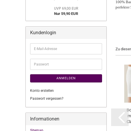
100% Baum
perfekter 
UVP 69,00 EUR
Nur 59,90 EUR
Kundenlogin
E-
Zu diese
Mail-
Adresse
Passwort
ANMELDEN
Konto erstellen
Passwort vergessen?
Bo
mi
Informationen
Cl
Sitemap