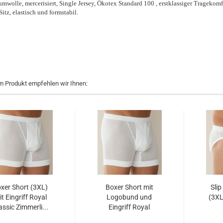
wolle, mercerisiert, Single Jersey, Ökotex Standard 100 , erstklassiger Tragekomf
Sitz, elastisch und formstabil.
m Produkt empfehlen wir Ihnen:
xer Short (3XL)
Boxer Short mit
Sli
t Eingriff Royal
Logobund und
(3XL
assic Zimmerli...
Eingriff Royal
Classic...
(ZIr