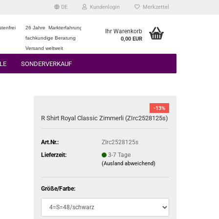
DE
Kundenlogin
Merkzettel
tenfrei
26 Jahre Markterfahrung
Ihr Warenkorb
fachkundige Beratung
0,00 EUR
Versand weltweit
LE
SONDERVERKAUF
-13%
R Shirt Royal Classic Zimmerli (ZIrc2528125s)
Art.Nr.:
ZIrc2528125s
Lieferzeit:
3-7 Tage
(Ausland abweichend)
Größe/Farbe: