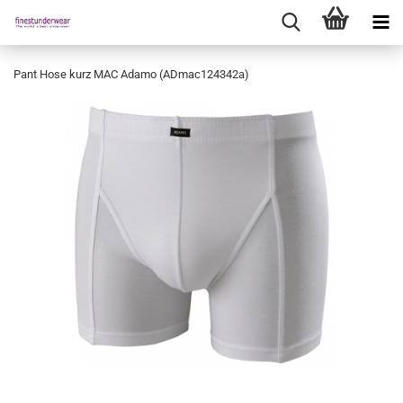
Pant Hose kurz MAC Adamo (ADmac124342a)