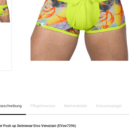
lbeschreibung
Pflegehinweise
Markendetails
Grössenspiegel
er Push up Swimwear Eros Veneziani (EVsw7296)