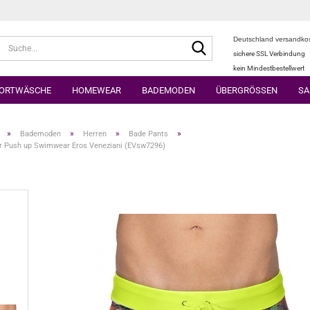
Deutschland versandkos
Suche...
sichere SSL Verbindung
kein Mindestbestellwert
ORTWÄSCHE
HOMEWEAR
BADEMODEN
ÜBERGRÖSSEN
SA
»
»
»
»
Bademoden
Herren
Bade Pants
r Push up Swimwear Eros Veneziani (EVsw7296)