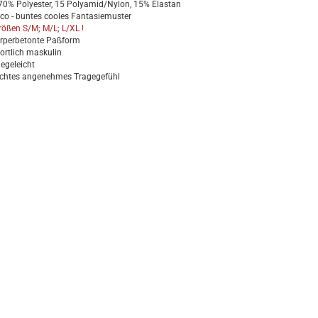
 70% Polyester, 15 Polyamid/Nylon, 15% Elastan
sco - buntes cooles Fantasiemuster
rößen S/M; M/L; L/XL !
rperbetonte Paßform
ortlich maskulin
legeleicht
ichtes angenehmes Tragegefühl