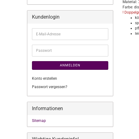
Material:
Farbe: di
! Doppelg
Kundenlogin
kö
sp
pf
E-
le
Mail-
Adresse
Passwort
ANMELDEN
Konto erstellen
Passwort vergessen?
Informationen
Sitemap