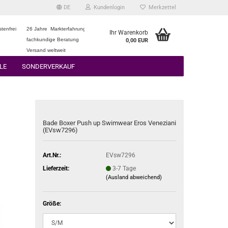
DE
Kundenlogin
Merkzettel
tenfrei
26 Jahre Markterfahrung
Ihr Warenkorb
fachkundige Beratung
0,00 EUR
Versand weltweit
LE
SONDERVERKAUF
Bade Boxer Push up Swimwear Eros Veneziani
(EVsw7296)
Art.Nr.:
EVsw7296
Lieferzeit:
3-7 Tage
(Ausland abweichend)
Größe: