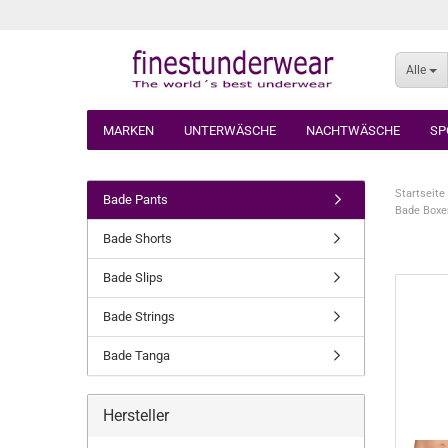
Alle
MARKEN
UNTERWÄSCHE
NACHTWÄSCHE
SP
Startseite
Bade Pants
Bade Boxe
Bade Shorts
Bade Slips
Bade Strings
Bade Tanga
Hersteller