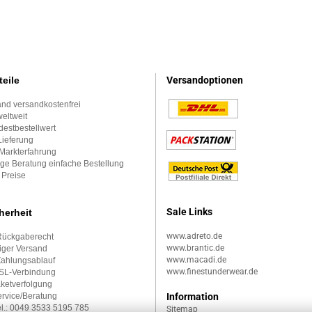
teile
Versandoptionen
nd versandkostenfrei
eltweit
estbestellwert
Lieferung
Markterfahrung
ge Beratung einfache Bestellung
 Preise
Sale Links
herheit
www.adreto.de
Rückgaberecht
www.brantic.de
iger Versand
www.macadi.de
Zahlungsablauf
www.finestunderwear.de
SSL-Verbindung
aketverfolgung
rvice/Beratung
Information
l.:
0049 3533 5195 785
Sitemap