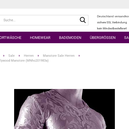
Deutschland versandkos
Suche...
sichere SSL Verbindung
kein Mindestbestellwert
ORTWÄSCHE
HOMEWEAR
BADEMODEN
ÜBERGRÖSSEN
SA
»
»
»
»
Sale
Herren
Manstore Sale Herren
ollywood Manstore (MNho201983a)