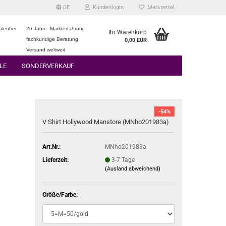
DE
Kundenlogin
Merkzettel
tenfrei
26 Jahre Markterfahrung
Ihr Warenkorb
fachkundige Beratung
0,00 EUR
Versand weltweit
LE
SONDERVERKAUF
-54%
V Shirt Hollywood Manstore (MNho201983a)
Art.Nr.:
MNho201983a
Lieferzeit:
3-7 Tage
(Ausland abweichend)
Größe/Farbe: