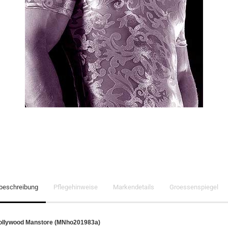
lbeschreibung
Pflegehinweise
Markendetails
Groessenspiegel
Hollywood Manstore (MNho201983a)