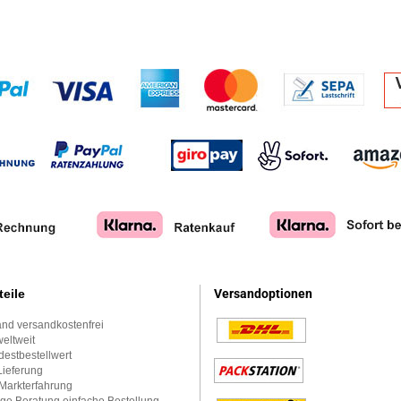
teile
Versandoptionen
nd versandkostenfrei
eltweit
estbestellwert
Lieferung
Markterfahrung