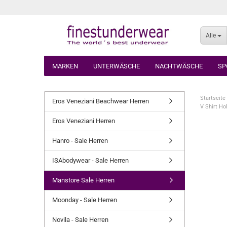
Alle
MARKEN
UNTERWÄSCHE
NACHTWÄSCHE
SP
Startseite
Eros Veneziani Beachwear Herren
V Shirt H
Eros Veneziani Herren
Hanro - Sale Herren
ISAbodywear - Sale Herren
Manstore Sale Herren
Moonday - Sale Herren
Novila - Sale Herren