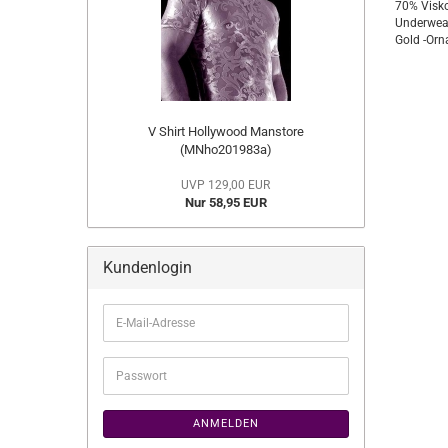
70% Visko
Underwear
Gold -Orn
V Shirt Hollywood Manstore
(MNho201983a)
UVP 129,00 EUR
Nur 58,95 EUR
Kundenlogin
E-
Mail-
Adresse
Passwort
ANMELDEN