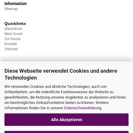
Information
Sitemap
Quicklinks
Warenkorb
Mein Konto
Zur Kasse
Kontakt
Sitemap
Diese Webseite verwendet Cookies und andere
Technologien
Kategorien
Unterwäsche
Wir verwenden Cookies und ähnliche Technologien, auch von
Nachtwäsche
Drittanbietern, um die ordentliche Funktionsweise der Website zu
Sportwäsche
gewährleisten, die Nutzung unseres Angebotes zu analysieren und Ihnen
Homewear
ein bestmögliches Einkaufserlebnis bieten zu können. Weitere
Bademoden
Informationen finden Sie in unserer
Datenschutzerklärung
.
Übergrössen
Sale
Alle Akzeptieren
Sonderverkauf
Marken