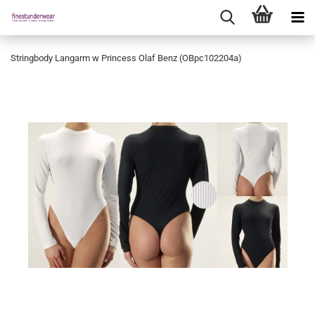
Stringbody Langarm w Princess Olaf Benz (OBpc102204a)