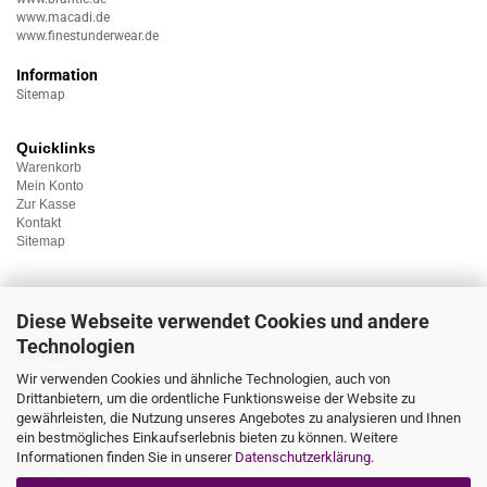
www.macadi.de
www.finestunderwear.de
Information
Sitemap
Quicklinks
Warenkorb
Mein Konto
Zur Kasse
Kontakt
Sitemap
Diese Webseite verwendet Cookies und andere
Technologien
Kategorien
Unterwäsche
Wir verwenden Cookies und ähnliche Technologien, auch von
Nachtwäsche
Drittanbietern, um die ordentliche Funktionsweise der Website zu
Sportwäsche
gewährleisten, die Nutzung unseres Angebotes zu analysieren und Ihnen
Homewear
ein bestmögliches Einkaufserlebnis bieten zu können. Weitere
Bademoden
Informationen finden Sie in unserer
Datenschutzerklärung
.
Übergrössen
Sale