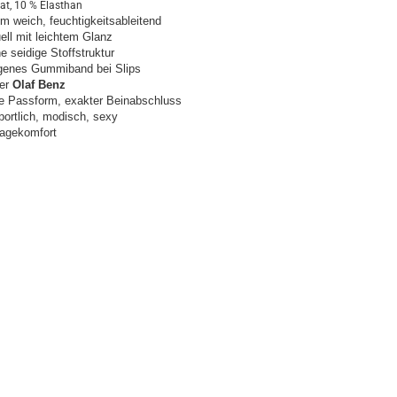
at, 10 % Elasthan
m weich, feuchtigkeitsableitend
ell mit leichtem Glanz
ne seidige Stoffstruktur
genes Gummiband bei Slips
her
Olaf Benz
te Passform, exakter Beinabschluss
portlich, modisch, sexy
ragekomfort