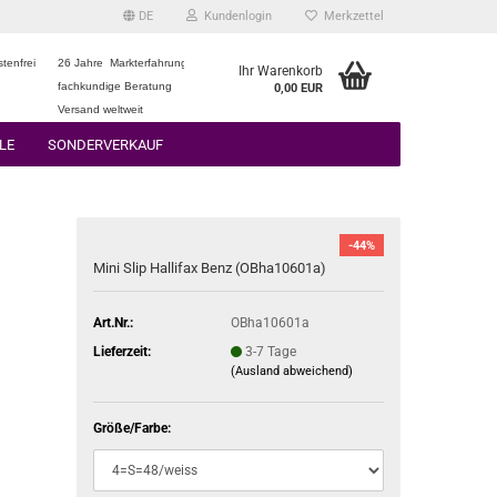
DE
Kundenlogin
Merkzettel
tenfrei
26 Jahre Markterfahrung
Ihr Warenkorb
fachkundige Beratung
0,00 EUR
Versand weltweit
LE
SONDERVERKAUF
-44%
Mini Slip Hallifax Benz (OBha10601a)
Art.Nr.:
OBha10601a
Lieferzeit:
3-7 Tage
(Ausland abweichend)
Größe/Farbe: