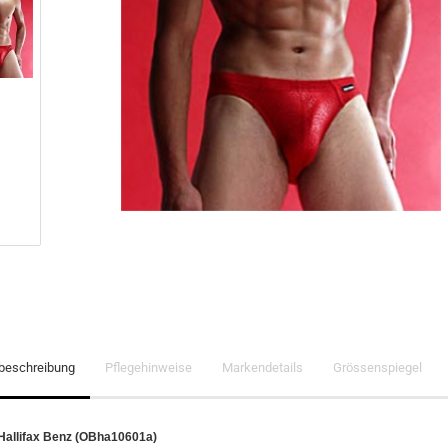
lbeschreibung
Pflegehinweise
Markendetails
Grössenspiegel
 Hallifax Benz (OBha10601a)