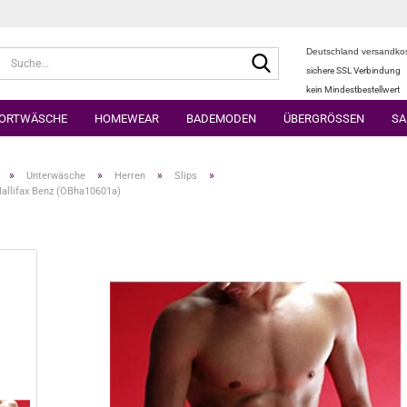
Deutschland versandkos
Suche...
sichere SSL Verbindung
kein Mindestbestellwert
ORTWÄSCHE
HOMEWEAR
BADEMODEN
ÜBERGRÖSSEN
SA
»
»
»
»
Unterwäsche
Herren
Slips
Hallifax Benz (OBha10601a)