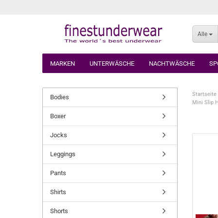
Alle
MARKEN
UNTERWÄSCHE
NACHTWÄSCHE
SP
Startseite
Bodies
Mini Slip 
Boxer
Jocks
Leggings
Pants
Shirts
Shorts