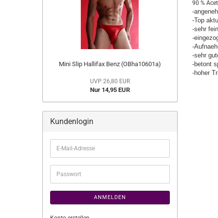
90 % Acet
-angeneh
-Top aktu
-sehr fei
-eingezo
-Aufnae
-sehr gu
Mini Slip Hallifax Benz (OBha10601a)
-betont s
-hoher T
UVP 26,80 EUR
Nur 14,95 EUR
Kundenlogin
E-
Mail-
Adresse
Passwort
ANMELDEN