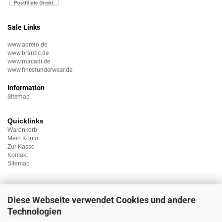
Sale Links
www.adreto.de
www.brantic.de
www.macadi.de
www.finestunderwear.de
Information
Sitemap
Quicklinks
Warenkorb
Mein Konto
Zur Kasse
Kontakt
Sitemap
Diese Webseite verwendet Cookies und andere
Technologien
Kategorien