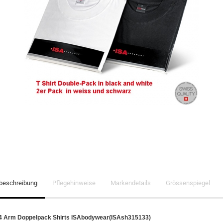
lbeschreibung
Pflegehinweise
Markendetails
Grössenspiegel
1/4 Arm Doppelpack Shirts ISAbodywear(ISAsh315133)