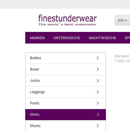
Alle
MARKEN
UNTERWÄSCHE
NACHTWÄSCHE
SP
Startseite
Bodies
T Shirt 1
Boxer
Jocks
Leggings
Pants
Shirts
Shorts