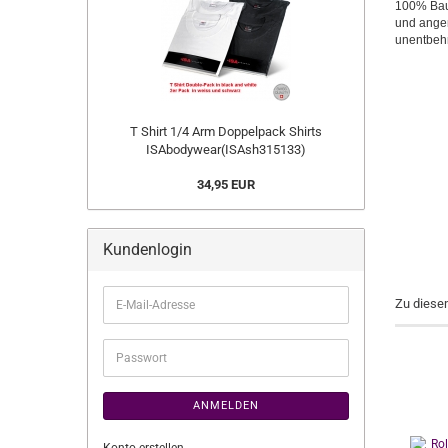
100% Baum
und angen
unentbehr
T Shirt 1/4 Arm Doppelpack Shirts
ISAbodywear(ISAsh315133)
34,95 EUR
Kundenlogin
E-
Zu diese
Mail-
Adresse
Passwort
ANMELDEN