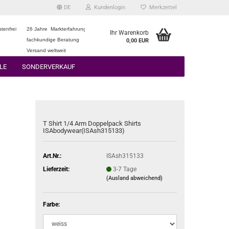
DE
Kundenlogin
Merkzettel
tenfrei
26 Jahre Markterfahrung
Ihr Warenkorb
fachkundige Beratung
0,00 EUR
Versand weltweit
LE
SONDERVERKAUF
T Shirt 1/4 Arm Doppelpack Shirts
ISAbodywear(ISAsh315133)
Art.Nr.:
ISAsh315133
Lieferzeit:
3-7 Tage
(Ausland abweichend)
Farbe: