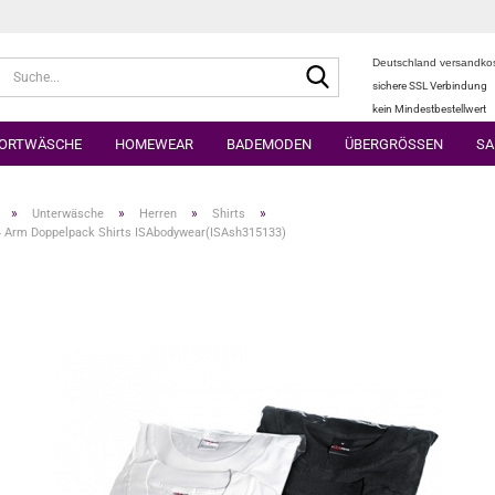
Deutschland versandkos
Suche...
sichere SSL Verbindung
kein Mindestbestellwert
ORTWÄSCHE
HOMEWEAR
BADEMODEN
ÜBERGRÖSSEN
SA
»
»
»
»
Unterwäsche
Herren
Shirts
/4 Arm Doppelpack Shirts ISAbodywear(ISAsh315133)