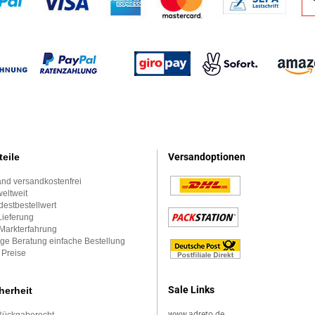
teile
Versandoptionen
nd versandkostenfrei
eltweit
estbestellwert
Lieferung
Markterfahrung
ge Beratung einfache Bestellung
 Preise
Sale Links
herheit
www.adreto.de