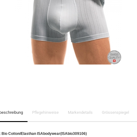
lbeschreibung
Pflegehinweise
Markendetails
Grössenspiegel
x Bio Cotton/Elasthan ISAbodywear(ISAbio309106)