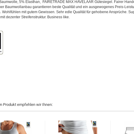
Baumwolle, 5% Elasthan, FAIRETRADE MAX HAVELAAR Gütesiegel. Fairer Hand
her Baumwollanbau garantieren beste Qualität und ein ausgewogenes Preis-Leist
s. Wohlfühlen mit gutem Gewissen. Sehr edle Qualität für gehobene Ansprüche. Su
it dezenter Streifenstruktur. Business like.
m Produkt empfehlen wir Ihnen: