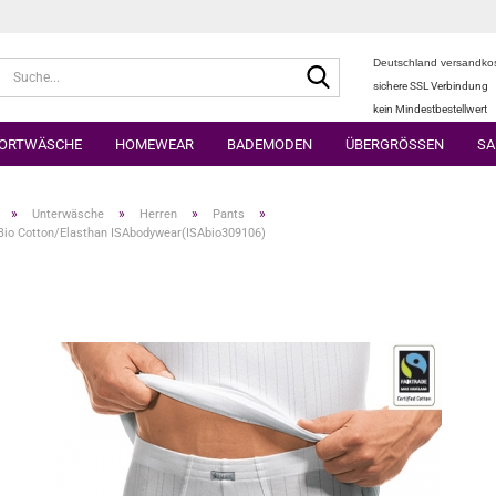
Deutschland versandkos
Suche...
sichere SSL Verbindung
kein Mindestbestellwert
ORTWÄSCHE
HOMEWEAR
BADEMODEN
ÜBERGRÖSSEN
SA
»
»
»
»
Unterwäsche
Herren
Pants
Bio Cotton/Elasthan ISAbodywear(ISAbio309106)