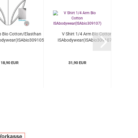
ip Bio Cotton/Elasthan
V Shirt 1/4 Arm Bio Cotton
odywear(ISAbio309105)
ISAbodywear(ISAbio309107)...
18,90 EUR
31,90 EUR