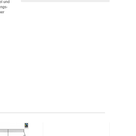
el und
ungs-
per