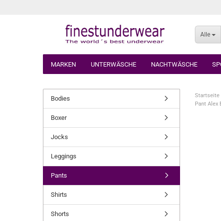
Alle
MARKEN
UNTERWÄSCHE
NACHTWÄSCHE
SP
Startseite
Bodies
Pant Alex 
Boxer
Jocks
Leggings
Pants
Shirts
Shorts