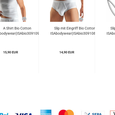
A Shirt Bio Cotton
Slip mit Eingriff Bio Cotton
Sl
bodywear(ISAbio309109)
ISAbodywear(ISAbio309108)...
ISAb
15,90 EUR
14,90 EUR