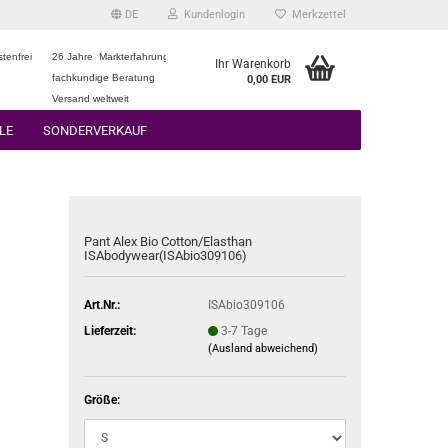
DE
Kundenlogin
Merkzettel
tenfrei
26 Jahre Markterfahrung
Ihr Warenkorb
fachkundige Beratung
0,00 EUR
Versand weltweit
LE
SONDERVERKAUF
Pant Alex Bio Cotton/Elasthan
ISAbodywear(ISAbio309106)
Art.Nr.:
ISAbio309106
Lieferzeit:
3-7 Tage
(Ausland abweichend)
Größe: