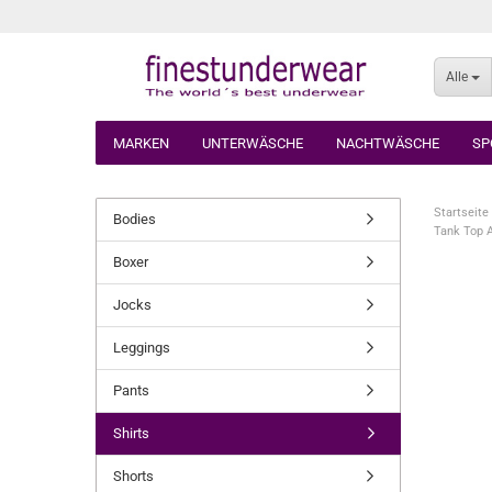
Alle
MARKEN
UNTERWÄSCHE
NACHTWÄSCHE
SP
Startseite
Bodies
Tank Top A
Boxer
Jocks
Leggings
Pants
Shirts
Shorts