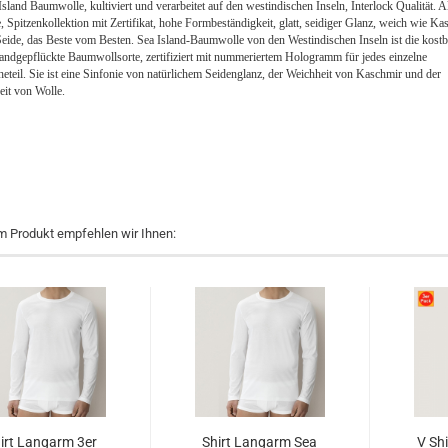
land Baumwolle, kultiviert und verarbeitet auf den westindischen Inseln, Interlock Qualität. Al
Spitzenkollektion mit Zertifikat, hohe Formbeständigkeit, glatt, seidiger Glanz, weich wie Ka
Seide, das Beste vom Besten. Sea Island-Baumwolle von den Westindischen Inseln ist die kostb
handgepflückte Baumwollsorte, zertifiziert mit nummeriertem Hologramm für jedes einzelne
teil. Sie ist eine Sinfonie von natürlichem Seidenglanz, der Weichheit von Kaschmir und der
eit von Wolle.
m Produkt empfehlen wir Ihnen:
irt Langarm 3er
Shirt Langarm Sea
V Sh