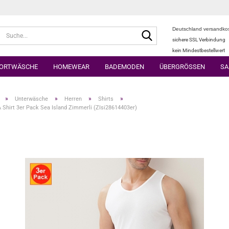
Deutschland versandkos
Suche...
sichere SSL Verbindung
kein Mindestbestellwert
ORTWÄSCHE
HOMEWEAR
BADEMODEN
ÜBERGRÖSSEN
SA
»
»
»
»
Unterwäsche
Herren
Shirts
 Shirt 3er Pack Sea Island Zimmerli (ZIsi28614403er)