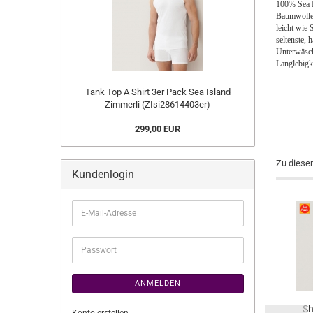
100% Sea Is
Baumwolle, 
leicht wie 
seltenste, 
Unterwäsche
Langlebigk
Tank Top A Shirt 3er Pack Sea Island
Zimmerli (ZIsi28614403er)
299,00 EUR
Zu diese
Kundenlogin
E-
Mail-
Adresse
Passwort
ANMELDEN
Sh