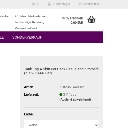
DE
Kundenlogin
Merkzettel
tenfrei
26 Jahre Markterfahrung
Ihr Warenkorb
fachkundige Beratung
0,00 EUR
Versand weltweit
LE
SONDERVERKAUF
Tank Top A Shirt 3er Pack Sea Island Zimmerli
(ZIsi28614403er)
Art.Nr.:
Zisi28614403er
Lieferzeit:
3-7 Tage
(Ausland abweichend)
Farbe: