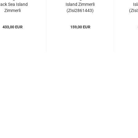
ack Sea Island
Island Zimmerli
Is
Zimmerli
(ZIsi2861443)
(ZIs
si28614433er)...
433,00 EUR
159,00 EUR