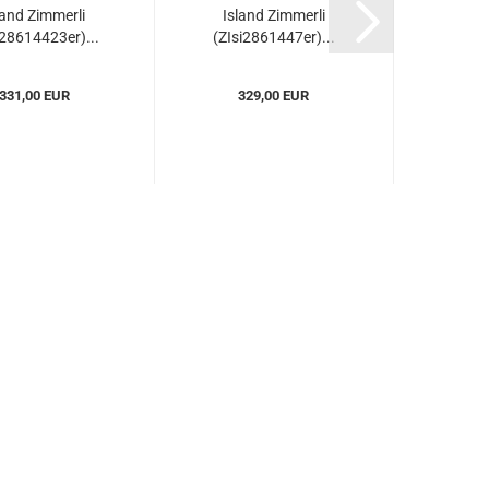
land Zimmerli
Island Zimmerli
Isl
i28614423er)...
(ZIsi2861447er)...
(ZIsi2
331,00 EUR
329,00 EUR
3