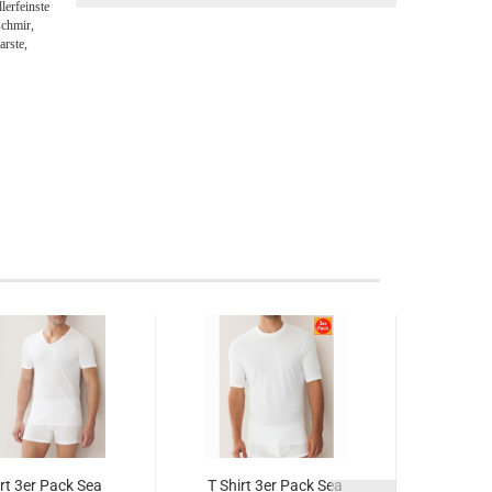
lerfeinste
schmir,
arste,
irt 3er Pack Sea
T Shirt 3er Pack Sea
Shirt