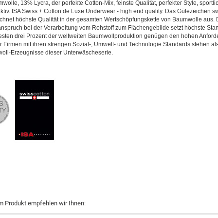
lle, 13% Lycra, der perfekte Cotton-Mix, feinste Qualität, perfekter Style, sportlic
tiv. ISA Swiss + Cotton de Luxe Underwear - high end quality. Das Gütezeichen sw
ichnet höchste Qualität in der gesamten Wertschöpfungskette von Baumwolle aus. 
anspruch bei der Verarbeitung vom Rohstoff zum Flächengebilde setzt höchste Sta
esten drei Prozent der weltweiten Baumwollproduktion genügen den hohen Anford
 Firmen mit ihren strengen Sozial-, Umwelt- und Technologie Standards stehen al
oll-Erzeugnisse dieser Unterwäscheserie.
m Produkt empfehlen wir Ihnen: