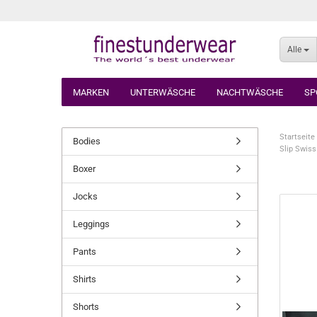
Alle
MARKEN
UNTERWÄSCHE
NACHTWÄSCHE
SP
Startseite
Bodies
Slip Swiss
Boxer
Jocks
Leggings
Pants
Shirts
Shorts