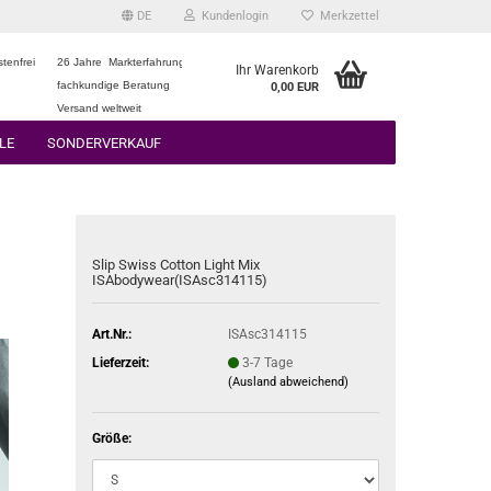
DE
Kundenlogin
Merkzettel
tenfrei
26 Jahre Markterfahrung
Ihr Warenkorb
fachkundige Beratung
0,00 EUR
Versand weltweit
LE
SONDERVERKAUF
Slip Swiss Cotton Light Mix
ISAbodywear(ISAsc314115)
Art.Nr.:
ISAsc314115
Lieferzeit:
3-7 Tage
(Ausland abweichend)
Größe: