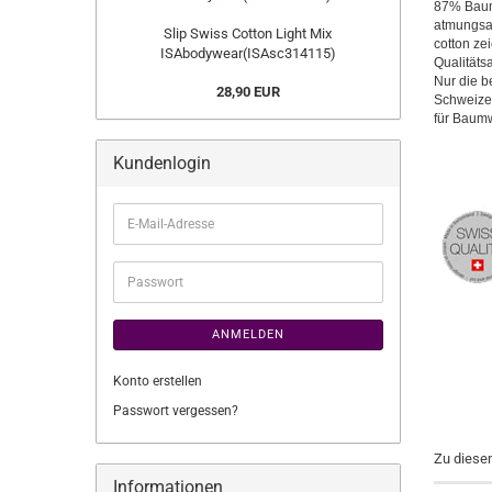
87% Baumwo
atmungsak
Slip Swiss Cotton Light Mix
cotton ze
ISAbodywear(ISAsc314115)
Qualitäts
Nur die b
28,90 EUR
Schweizer
für Baumw
Kundenlogin
E-
Mail-
Adresse
Passwort
ANMELDEN
Konto erstellen
Passwort vergessen?
Zu diese
Informationen