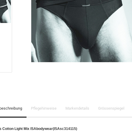
lbeschreibung
Pflegehinweise
Markendetails
Grössenspiegel
ss Cotton Light Mix ISAbodywear(ISAsc314115)