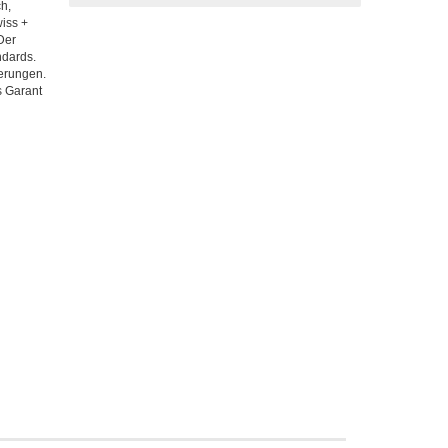
h,
iss +
Der
ndards.
erungen.
s Garant