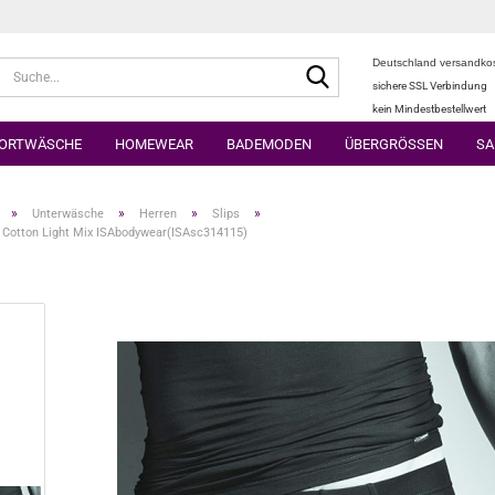
Deutschland versandkos
Suche...
sichere SSL Verbindung
kein Mindestbestellwert
ORTWÄSCHE
HOMEWEAR
BADEMODEN
ÜBERGRÖSSEN
SA
»
»
»
»
Unterwäsche
Herren
Slips
 Cotton Light Mix ISAbodywear(ISAsc314115)