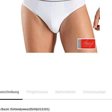
lbeschreibung
Pflegehinweise
Markendetails
Grössenspiegel
sh Basic ISAbodywear(ISAfp312101)