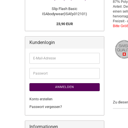
87% Polya
Anteil. De
Slip Flash Basic
einen seh
ISAbodywear(ISAfp312101)
hervorrag
Freizeit 
23,90 EUR
Bitte Grö
Kundenlogin
E-
Mail-
Adresse
Passwort
ANMELDEN
Konto erstellen
Zu diese
Passwort vergessen?
Informationen