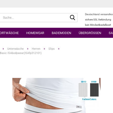
Deutschland versandkos
Suche...
sichere SSL Verbindung
kein Mindestbestellwert
ORTWÄSCHE
HOMEWEAR
BADEMODEN
ÜBERGRÖSSEN
SA
»
»
»
»
Unterwäsche
Herren
Slips
 Basic ISAbodywear(ISAfp312101)