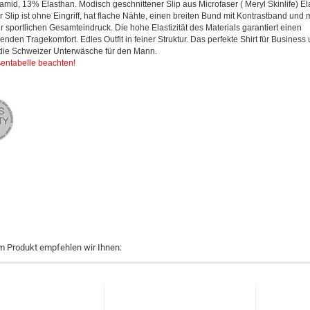
mid, 13% Elasthan. Modisch geschnittener Slip aus Microfaser ( Meryl Skinlife) El
r Slip ist ohne Eingriff, hat flache Nähte, einen breiten Bund mit Kontrastband und 
r sportlichen Gesamteindruck. Die hohe Elastizität des Materials garantiert einen
enden Tragekomfort. Edles Outfit in feiner Struktur. Das perfekte Shirt für Business
- die Schweizer Unterwäsche für den Mann.
ßentabelle beachten!
m Produkt empfehlen wir Ihnen: