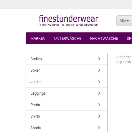
Alle
MARKEN
UNTERWÄSCHE
NACHTWÄSCHE
SP
Startseite
Bodies
Slip Flash
Boxer
Jocks
Leggings
Pants
Shirts
Shorts