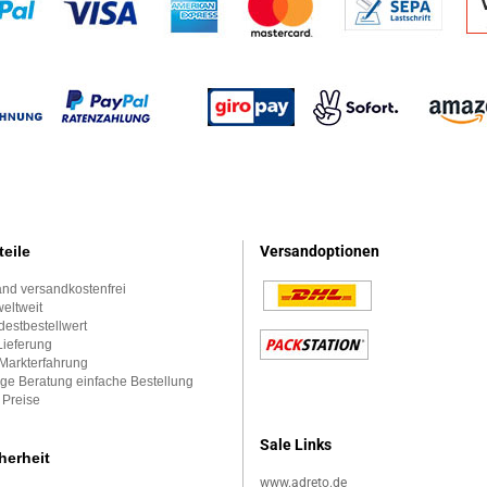
teile
Versandoptionen
nd versandkostenfrei
eltweit
estbestellwert
Lieferung
Markterfahrung
ge Beratung einfache Bestellung
 Preise
Sale Links
herheit
www.adreto.de