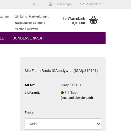
DE
Kundenlogin
Merkzettel
tenfrei
26 Jahre Markterfahrung
Ihr Warenkorb
fachkundige Beratung
0,00 EUR
Versand weltweit
LE
SONDERVERKAUF
Slip Flash Basic ISAbodywear(ISAfp312101)
Art.Nr.:
ISAfp312101
Lieferzeit:
3-7 Tage
(Ausland abweichend)
Farbe: