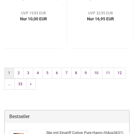
UVP 19,95 EUR
UVP 32,95 EUR
Nur 10,00 EUR
Nur 16,95 EUR
1
2
3
4
5
6
7
8
9
10
11
12
...
33
»
Bestseller
Slip mit Eingriff Cotton Pure Hanro (HAcp3631)