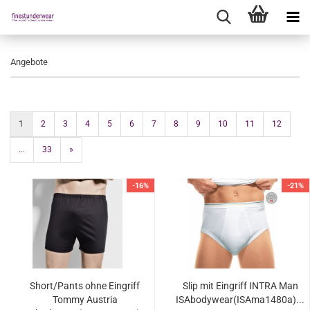
Angebote
1
2
3
4
5
6
7
8
9
10
11
12
...
33
»
-16%
-21%
Short/Pants ohne Eingriff
Slip mit Eingriff INTRA Man
Tommy Austria
ISAbodywear(ISAma1480a)...