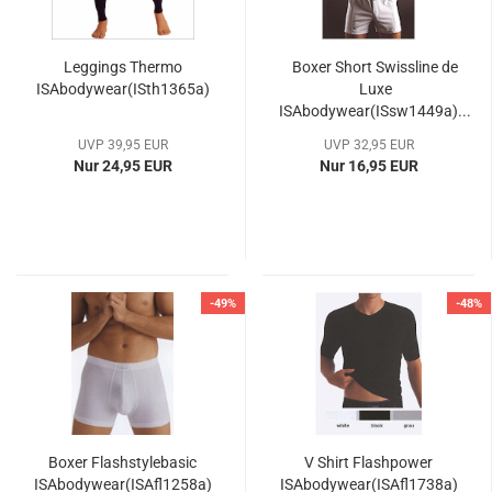
Leggings Thermo
Boxer Short Swissline de
ISAbodywear(ISth1365a)
Luxe
ISAbodywear(ISsw1449a)...
UVP 39,95 EUR
UVP 32,95 EUR
Nur 24,95 EUR
Nur 16,95 EUR
-49%
-48%
Boxer Flashstylebasic
V Shirt Flashpower
ISAbodywear(ISAfl1258a)
ISAbodywear(ISAfl1738a)