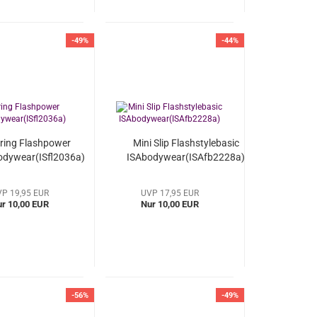
-49%
-44%
tring Flashpower
Mini Slip Flashstylebasic
odywear(ISfl2036a)
ISAbodywear(ISAfb2228a)
P 19,95 EUR
UVP 17,95 EUR
r 10,00 EUR
Nur 10,00 EUR
-56%
-49%