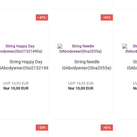
-41%
-41%
String Happy Day
String Needle
S
SAbodywear(ISsi21521490a)
ISAbodywear(ISna2055a)
ISAb
UVP 16,95 EUR
UVP 16,95 EUR
UV
Nur 10,00 EUR
Nur 10,00 EUR
Nu
-33%
-41%