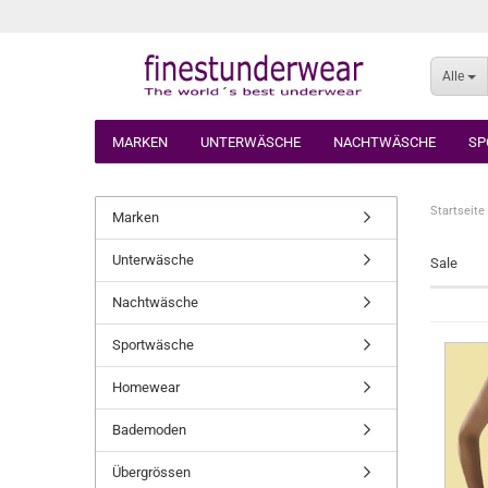
Alle
MARKEN
UNTERWÄSCHE
NACHTWÄSCHE
SP
Startseite
Marken
Unterwäsche
Sale
Nachtwäsche
Sportwäsche
Homewear
Bademoden
Übergrössen