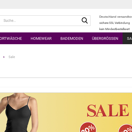
Deutschland versandkos
Suche...
sichere SSL Verbindung
kein Mindestbestellwert
ORTWÄSCHE
HOMEWEAR
BADEMODEN
ÜBERGRÖSSEN
SA
»
Sale