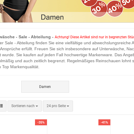
äsche - Sale - Abteilung -
Achtung! Diese Artikel sind nur in begrenzten Stüc
er Sale - Abteilung finden Sie eine vielfältige und abwechslungsreiche
Ansprüche erfüllt. Freuen Sie sich insbesondere auf Unterwäsche, Na
t wurde. Sie kaufen auf jeden Fall hochwertige Markenware. Das Angebo
lmäßig und auch zeitlich begrenzt. Regelmäßiges Reinschauen lohnt sic
n Top Markenqualität.
Damen
Sortieren nach
pro Seite
Sortieren nach
24 pro Seite
-35%
-41%