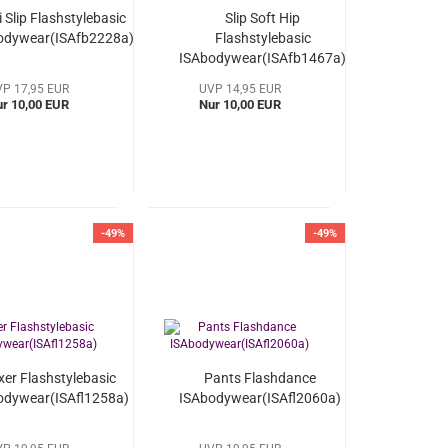
 Slip Flashstylebasic
Slip Soft Hip
odywear(ISAfb2228a)
Flashstylebasic
ISAbodywear(ISAfb1467a)
P 17,95 EUR
UVP 14,95 EUR
r 10,00 EUR
Nur 10,00 EUR
-49%
-49%
xer Flashstylebasic
Pants Flashdance
odywear(ISAfl1258a)
ISAbodywear(ISAfl2060a)