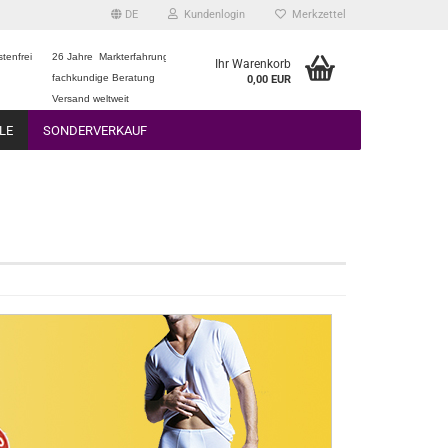
DE
Kundenlogin
Merkzettel
tenfrei
26 Jahre Markterfahrung
Ihr Warenkorb
fachkundige Beratung
0,00 EUR
Versand weltweit
LE
SONDERVERKAUF