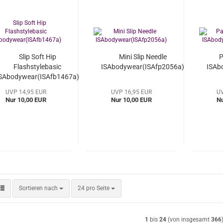
Slip Soft Hip
Mini Slip Needle
P
Flashstylebasic
ISAbodywear(ISAfp2056a)
ISAb
SAbodywear(ISAfb1467a)
UVP 14,95 EUR
UVP 16,95 EUR
UV
Nur 10,00 EUR
Nur 10,00 EUR
Nu
Sortieren nach
pro Seite
Sortieren nach
24 pro Seite
1
bis
24
(von insgesamt
366