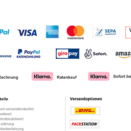
teile
Versandoptionen
nd versandkostenfrei
eltweit
estbestellwert
Lieferung
Markterfahrung