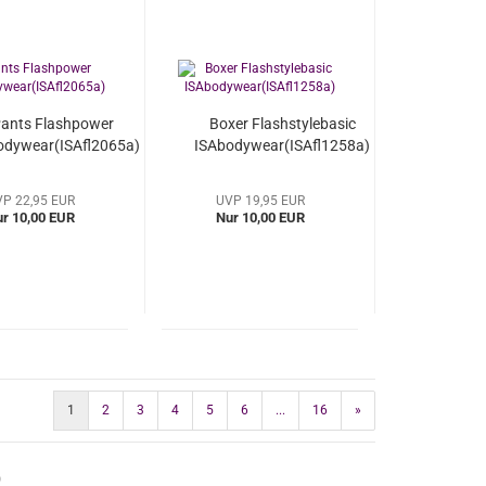
ants Flashpower
Boxer Flashstylebasic
odywear(ISAfl2065a)
ISAbodywear(ISAfl1258a)
P 22,95 EUR
UVP 19,95 EUR
r 10,00 EUR
Nur 10,00 EUR
1
2
3
4
5
6
...
16
»
)