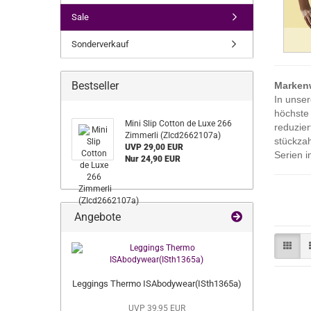
Sale
Sonderverkauf
Bestseller
Markenw
In unser
höchste 
Mini Slip Cotton de Luxe 266
reduzier
Zimmerli (ZIcd2662107a)
stückzah
UVP 29,00 EUR
Serien i
Nur 24,90 EUR
Angebote
Leggings Thermo ISAbodywear(ISth1365a)
UVP 39,95 EUR