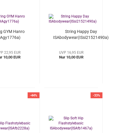
ng GYM Hanro
String Happy Day
HAgy1776a)
ISAbodywear(ISsi21521490a)
P 22,95 EUR
UVP 16,95 EUR
r 10,00 EUR
Nur 10,00 EUR
-44%
-33%