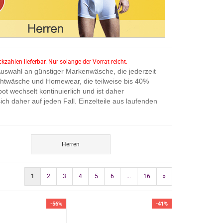
kzahlen lieferbar. Nur solange der Vorrat reicht.
 Auswahl an günstiger Markenwäsche, die jederzeit
chtwäsche und Homewear, die teilweise bis 40%
t wechselt kontinuierlich und ist daher
h daher auf jeden Fall. Einzelteile aus laufenden
Herren
1
2
3
4
5
6
...
16
»
-56%
-41%