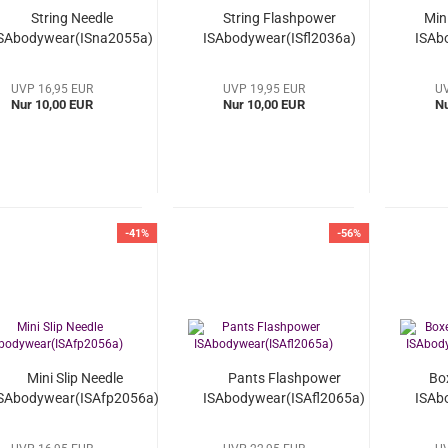
String Needle
String Flashpower
Mini
SAbodywear(ISna2055a)
ISAbodywear(ISfl2036a)
ISAb
UVP 16,95 EUR
UVP 19,95 EUR
UV
Nur 10,00 EUR
Nur 10,00 EUR
Nu
-41%
-56%
Mini Slip Needle
Pants Flashpower
Bo
SAbodywear(ISAfp2056a)
ISAbodywear(ISAfl2065a)
ISAb