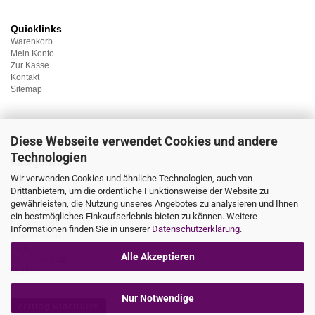
Quicklinks
Warenkorb
Mein Konto
Zur Kasse
Kontakt
Sitemap
Diese Webseite verwendet Cookies und andere
Technologien
Kategorien
Unterwäsche
Wir verwenden Cookies und ähnliche Technologien, auch von
Nachtwäsche
Drittanbietern, um die ordentliche Funktionsweise der Website zu
Sportwäsche
gewährleisten, die Nutzung unseres Angebotes zu analysieren und Ihnen
Homewear
ein bestmögliches Einkaufserlebnis bieten zu können. Weitere
Bademoden
Informationen finden Sie in unserer
Datenschutzerklärung
.
Übergrössen
Sale
Alle Akzeptieren
Sonderverkauf
Marken
Nur Notwendige
Vertrag widerrufen