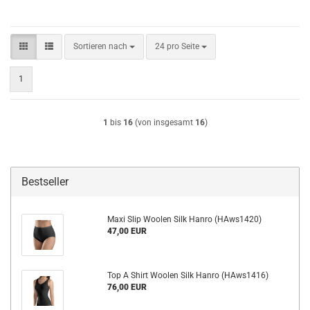
Sortieren nach
pro Seite
Sortieren nach
24 pro Seite
1
1
bis
16
(von insgesamt
16
)
Bestseller
Maxi Slip Woolen Silk Hanro (HAws1420)
47,00 EUR
Top A Shirt Woolen Silk Hanro (HAws1416)
76,00 EUR