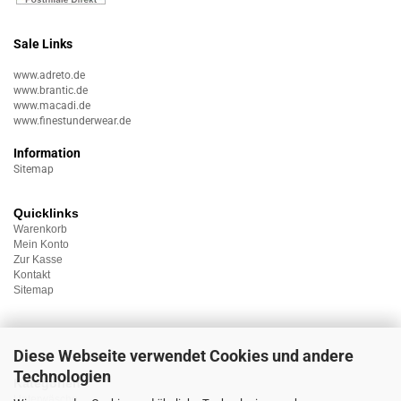
Sale Links
www.adreto.de
www.brantic.de
www.macadi.de
www.finestunderwear.de
Information
Sitemap
Quicklinks
Warenkorb
Mein Konto
Zur Kasse
Kontakt
Sitemap
Diese Webseite verwendet Cookies und andere
Technologien
Kategorien
Unterwäsche