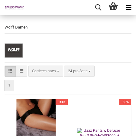
Wolff Damen
Sortieren nach
pro Seite
Sortieren nach
24 pro Seite
1
-33%
-35%