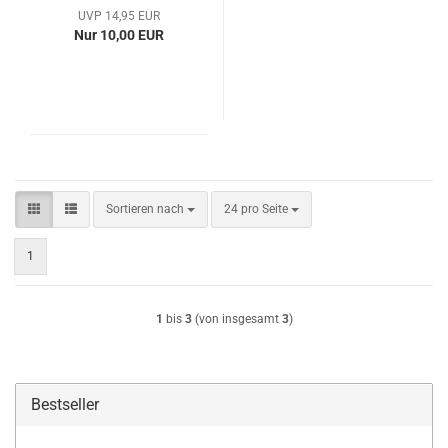
UVP 14,95 EUR
Nur 10,00 EUR
Sortieren nach
pro Seite
Sortieren nach
24 pro Seite
1
1
bis
3
(von insgesamt
3
)
Bestseller