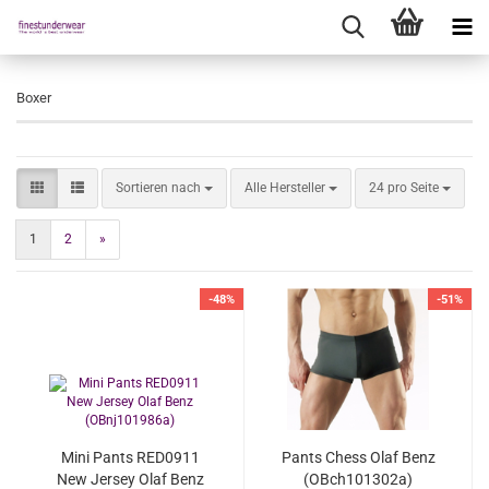
Boxer
Sortieren nach
pro Seite
Sortieren nach
Alle Hersteller
24 pro Seite
1
2
»
-48%
-51%
Mini Pants RED0911
Pants Chess Olaf Benz
New Jersey Olaf Benz
(OBch101302a)