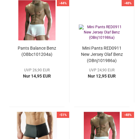
-44%
-48%
Pants Balance Benz
Mini Pants RED0911
(OBbc101204a)
New Jersey Olaf Benz
(OBnj101986a)
UVP 26,90 EUR
UVP 24,90 EUR
Nur 14,95 EUR
Nur 12,95 EUR
-51%
-48%