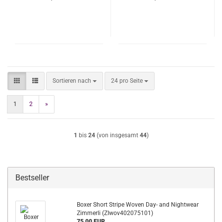
Sortieren nach
pro Seite
Sortieren nach
24 pro Seite
1
2
»
1
bis
24
(von insgesamt
44
)
Bestseller
Boxer Short Stripe Woven Day- and Nightwear
Zimmerli (ZIwov402075101)
75,00 EUR