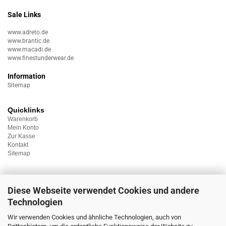
Sale Links
www.adreto.de
www.brantic.de
www.macadi.de
www.finestunderwear.de
Information
Sitemap
Quicklinks
Warenkorb
Mein Konto
Zur Kasse
Kontakt
Sitemap
Diese Webseite verwendet Cookies und andere
Technologien
Kategorien
Unterwäsche
Wir verwenden Cookies und ähnliche Technologien, auch von
Nachtwäsche