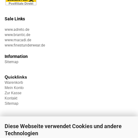
Sale Links
www.adreto.de
www.brantic.de
www.macadi.de
www.finestunderwear.de
Information
Sitemap
Quicklinks
Warenkorb
Mein Konto
Zur Kasse
Kontakt
Sitemap
Diese Webseite verwendet Cookies und andere
Technologien
Kategorien