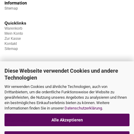
Information
Sitemap
Quicklinks
Warenkorb
Mein Konto
Zur Kasse
Kontakt
Sitemap
Diese Webseite verwendet Cookies und andere
Technologien
Kategorien
Unterwäsche
Wir verwenden Cookies und ähnliche Technologien, auch von
Nachtwäsche
Drittanbietern, um die ordentliche Funktionsweise der Website zu
Sportwäsche
gewährleisten, die Nutzung unseres Angebotes zu analysieren und Ihnen
Homewear
ein bestmögliches Einkaufserlebnis bieten zu können. Weitere
Bademoden
Informationen finden Sie in unserer
Datenschutzerklärung
.
Übergrössen
Sale
Alle Akzeptieren
Sonderverkauf
Marken