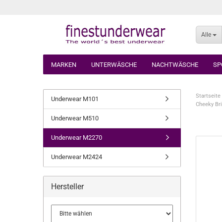
Alle
MARKEN
UNTERWÄSCHE
NACHTWÄSCHE
SP
Startseite
Underwear M101
Cheeky Br
Underwear M510
Underwear M2270
Underwear M2424
Hersteller