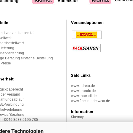
teile
Versandoptionen
nd versandkostenfrei
eltweit
estbestellwert
Lieferung
Markterfahrung
ge Beratung einfache Bestellung
 Preise
Sale Links
herheit
www.adreto.de
Rückgaberecht
www.brantic.de
iger Versand
www.macadi.de
Zahlungsablauf
www.finestunderwear.de
SSL-Verbindung
aketverfolgung
Information
rvice/Beratung
Sitemap
l.:
0049 3533 5195 785
dere Technologien