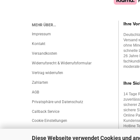
Ihre Vor
MEHR ÜBER...
Impressum
Deutschla
Versand w
Kontakt
ohne Mind
schnelle 
Versandkosten
26 Jahre 
fachkundi
Widerrufsrecht & Widerrufsformular
moderate
Vertrag widerrufen
Zahlarten
Ihre Sic
AGB
14 Tage 
zuverläss
Privatsphäre und Datenschutz
sicherer 
sichere 
Callback Service
Online P
Cookie Einstellungen
Kundense
Hotline Te
Diese Webseite verwendet Cookies und an