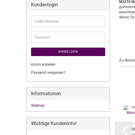
M2270 M
Kundenlogin
gummierte
waschbar,
dieser Ser
E-
Mail-
Adresse
Passwort
ANMELDEN
Zu diese
Konto erstellen
Passwort vergessen?
Informationen
Sitemap
Wichtige Kundeninfo!
M