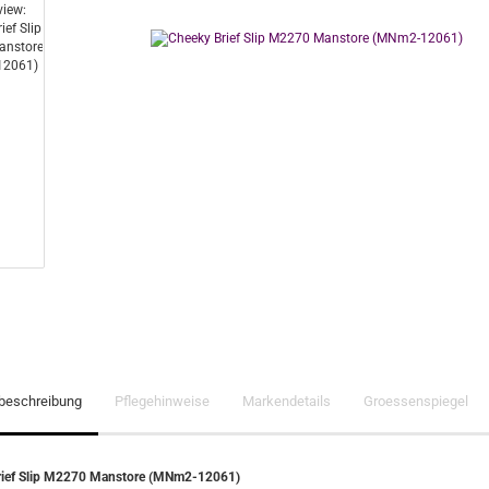
lbeschreibung
Pflegehinweise
Markendetails
Groessenspiegel
rief Slip M2270 Manstore (MNm2-12061)