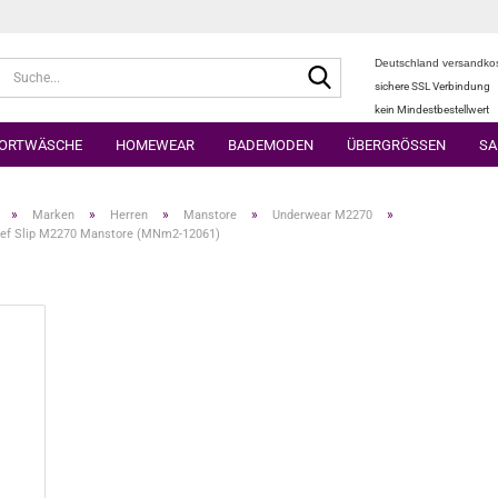
Deutschland versandkos
Suche...
sichere SSL Verbindung
kein Mindestbestellwert
ORTWÄSCHE
HOMEWEAR
BADEMODEN
ÜBERGRÖSSEN
SA
»
»
»
»
»
Marken
Herren
Manstore
Underwear M2270
ief Slip M2270 Manstore (MNm2-12061)