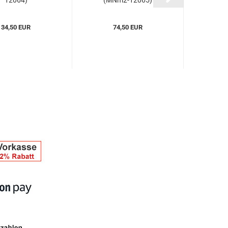
12064)
(MNm2-12065)
34,50 EUR
74,50 EUR
3