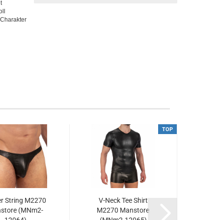
t
ll
 Charakter
TOP
r String M2270
V-Neck Tee Shirt
Micro
store (MNm2-
M2270 Manstore
Mans