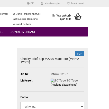
DE
Kundenlogin
Merkzettel
tenfrei
26 Jahre Markterfahrung
Ihr Warenkorb
fachkundige Beratung
0,00 EUR
Versand weltweit
LE
SONDERVERKAUF
TOP
Cheeky Brief Slip M2270 Manstore (MNm2-
12061)
Art.Nr.:
MNm2-12061
Lieferzeit:
3-7 Tage
(Ausland abweichend)
Farbe: