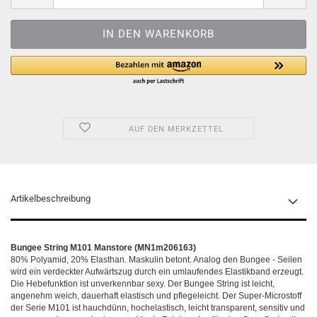
AUF DEN MERKZETTEL
Artikelbeschreibung
Bungee String M101 Manstore (MN1m206163)
80% Polyamid, 20% Elasthan. Maskulin betont. Analog den Bungee - Seilen
wird ein verdeckter Aufwärtszug durch ein umlaufendes Elastikband erzeugt.
Die Hebefunktion ist unverkennbar sexy. Der Bungee String ist leicht,
angenehm weich, dauerhaft elastisch und pflegeleicht. Der Super-Microstoff
der Serie M101 ist hauchdünn, hochelastisch, leicht transparent, sensitiv und