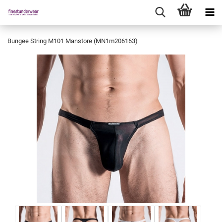
Bungee String M101 Manstore (MN1m206163)