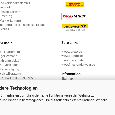
nd versandkostenfrei
eltweit
estbestellwert
Lieferung
Markterfahrung
ge Beratung einfache Bestellung
 Preise
Sale Links
herheit
www.adreto.de
Rückgaberecht
www.brantic.de
iger Versand
www.macadi.de
Zahlungsablauf
www.finestunderwear.de
SSL-Verbindung
aketverfolgung
rvice/Beratung
Information
l.:
0049 3533 5195 785
Sitemap
dere Technologien
rittanbietern, um die ordentliche Funktionsweise der Website zu
n und Ihnen ein bestmögliches Einkaufserlebnis bieten zu können. Weitere