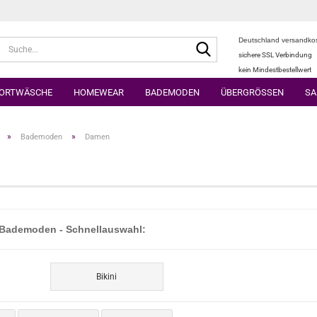
Deutschland versandkos
Suche...
sichere SSL Verbindung
kein Mindestbestellwert
ORTWÄSCHE
HOMEWEAR
BADEMODEN
ÜBERGRÖSSEN
SA
»
»
Bademoden
Damen
Bademoden - Schnellauswahl:
Bikini