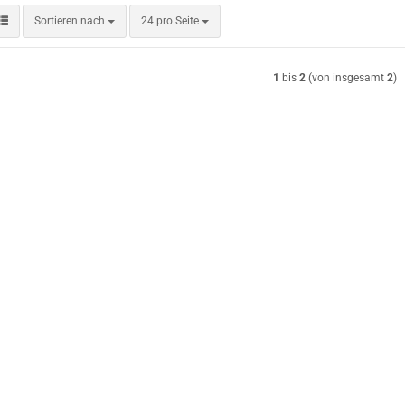
Sortieren nach
pro Seite
Sortieren nach
24 pro Seite
1
bis
2
(von insgesamt
2
)