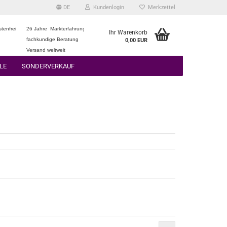
DE
Kundenlogin
Merkzettel
tenfrei
26 Jahre Markterfahrung
Ihr Warenkorb
fachkundige Beratung
0,00 EUR
Versand weltweit
LE
SONDERVERKAUF