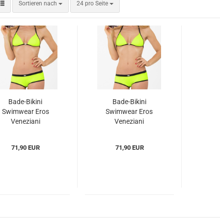
Sortieren nach
pro Seite
Sortieren nach
24 pro Seite
Bade-Bikini
Bade-Bikini
Swimwear Eros
Swimwear Eros
Veneziani
Veneziani
(EVdaba2908)
(EVdaba2908)
71,90 EUR
71,90 EUR