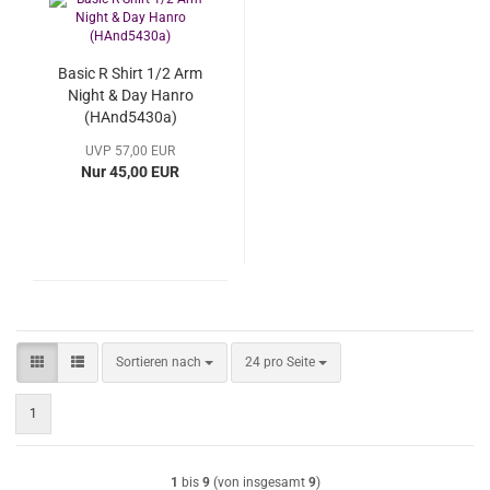
Basic R Shirt 1/2 Arm
Night & Day Hanro
(HAnd5430a)
UVP 57,00 EUR
Nur 45,00 EUR
Sortieren nach
pro Seite
Sortieren nach
24 pro Seite
1
1
bis
9
(von insgesamt
9
)