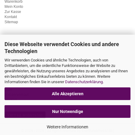
Warenkorb
Mein Konto
Zur Kasse
Kontakt
Sitemap
Diese Webseite verwendet Cookies und andere
Technologien
Kategorien
Unterwäsche
Wir verwenden Cookies und ähnliche Technologien, auch von
Nachtwäsche
Drittanbietern, um die ordentliche Funktionsweise der Website zu
Sportwäsche
gewährleisten, die Nutzung unseres Angebotes zu analysieren und Ihnen
Homewear
ein bestmögliches Einkaufserlebnis bieten zu können. Weitere
Bademoden
Informationen finden Sie in unserer
Datenschutzerklärung
.
Übergrössen
Sale
Alle Akzeptieren
Sonderverkauf
Marken
Nur Notwendige
Vertrag widerrufen
Weitere Informationen
© 2026 - 2026 | All rights reserved by finestunderwear.de.|