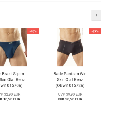
1
-48%
-27%
 Brazil Slip m
Bade Pants m Win
Skin Olaf Benz
Skin Olaf Benz
Bwi101570a)
(OBwi101572a)
P 32,90 EUR
UVP 39,90 EUR
r 16,95 EUR
Nur 28,95 EUR