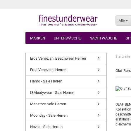
Alle
MARKEN
UNTERWÄSCHE
NACHTWÄSCHE
SP
Startseite
Eros Veneziani Beachwear Herren
Eros Veneziani Herren
Olaf Ben
Hanro - Sale Herren
ISAbodywear - Sale Herren
Manstore Sale Herren
OLAF BENZ
Kollektio
geschnitt
Moonday - Sale Herren
erstklass
gleicherma
Novila - Sale Herren