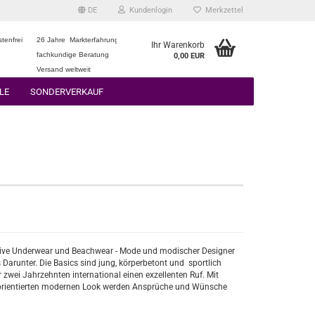
DE
Kundenlogin
Merkzettel
tenfrei
26 Jahre Markterfahrung
Ihr Warenkorb
fachkundige Beratung
0,00 EUR
Versand weltweit
LE
SONDERVERKAUF
eative Underwear und Beachwear - Mode und modischer Designer
Darunter. Die Basics sind jung, körperbetont und sportlich
 zwei Jahrzehnten international einen exzellenten Ruf. Mit
n orientierten modernen Look werden Ansprüche und Wünsche