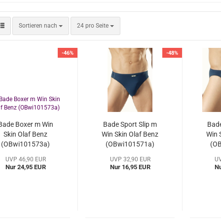
Sortieren nach
pro Seite
Sortieren nach
24 pro Seite
-46%
-48%
Bade Boxer m Win
Bade Sport Slip m
Bade
Skin Olaf Benz
Win Skin Olaf Benz
Win 
(OBwi101573a)
(OBwi101571a)
(O
UVP 46,90 EUR
UVP 32,90 EUR
UV
Nur 24,95 EUR
Nur 16,95 EUR
Nu