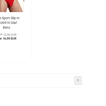
 Sport Slip m
U0910 Olaf
Benz
blu104833a)
P 32,90 EUR
r 16,95 EUR
1