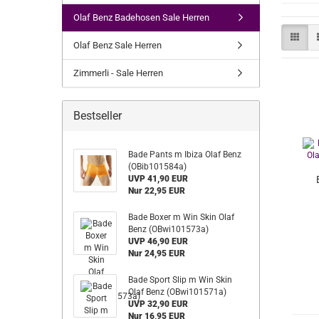
Olaf Benz Badehosen Sale Herren
Olaf Benz Sale Herren
Zimmerli - Sale Herren
Bestseller
Bade Pants m Ibiza Olaf Benz
(OBib101584a)
UVP 41,90 EUR
Nur 22,95 EUR
Bade Boxer m Win Skin Olaf
Benz (OBwi101573a)
UVP 46,90 EUR
Nur 24,95 EUR
Bade Sport Slip m Win Skin
Olaf Benz (OBwi101571a)
UVP 32,90 EUR
Nur 16,95 EUR