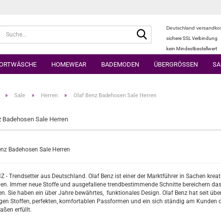
Deutschland versandkos
Suche...
sichere SSL Verbindung
kein Mindestbestellwert
ORTWÄSCHE
HOMEWEAR
BADEMODEN
ÜBERGRÖSSEN
SA
»
»
»
Sale
Herren
Olaf Benz Badehosen Sale Herren
z Badehosen Sale Herren
 - Trendsetter aus Deutschland. Olaf Benz ist einer der Marktführer in Sachen kr
nen. Immer neue Stoffe und ausgefallene trendbestimmende Schnitte bereichern das 
en. Sie haben ein über Jahre bewährtes, funktionales Design. Olaf Benz hat seit über
igen Stoffen, perfekten, komfortablen Passformen und ein sich ständig am Kunde
ßen erfüllt.