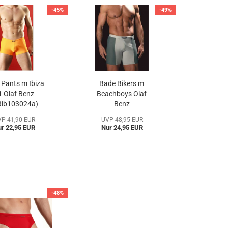
-45%
-49%
 Pants m Ibiza
Bade Bikers m
1 Olaf Benz
Beachboys Olaf
Bib103024a)
Benz
(OBbb10954a)
P 41,90 EUR
UVP 48,95 EUR
r 22,95 EUR
Nur 24,95 EUR
-48%