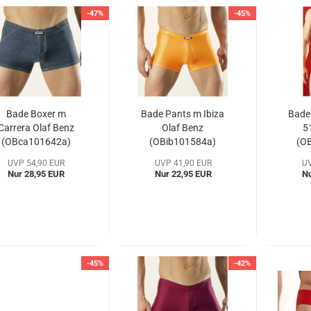
-47%
-45%
Bade Boxer m
Bade Pants m Ibiza
Bade
Carrera Olaf Benz
Olaf Benz
5
(OBca101642a)
(OBib101584a)
(O
UVP 54,90 EUR
UVP 41,90 EUR
UV
Nur 28,95 EUR
Nur 22,95 EUR
Nu
-45%
-42%