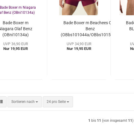
Bade Boxer m
Bade Boxer m Beachees Olaf
Bade
Niagara Olaf Benz
Benz
BL
(OBni10134a)
(OBbs101044a/OBbs101564a)
(OB
UVP 36,90 EUR
UVP 34,90 EUR
UV
Nur 19,95 EUR
Nur 19,95 EUR
Nu
Sortieren nach
pro Seite
Sortieren nach
24 pro Seite
1
bis
11
(von insgesamt
11
)