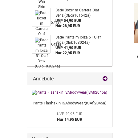
Bade Boxer m Carrera Olaf
Benz (OBca101642a)
UVP 54,90 EUR
Nur 28,95 EUR
Bade Pants m Ibiza 51 Olaf
Benz (OBib103024a)
UVP 41,90 EUR
Nur 22,95 EUR
Angebote
Pants Flashskin ISAbodywear(ISAfl2045a)
UVP 29,95 EUR
Nur 14,95 EUR