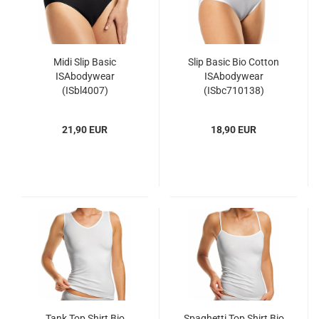
Midi Slip Basic
Slip Basic Bio Cotton
ISAbodywear
ISAbodywear
(ISbl4007)
(ISbc710138)
21,90 EUR
18,90 EUR
Tank Top Shirt Bio
Spaghetti Top Shirt Bio