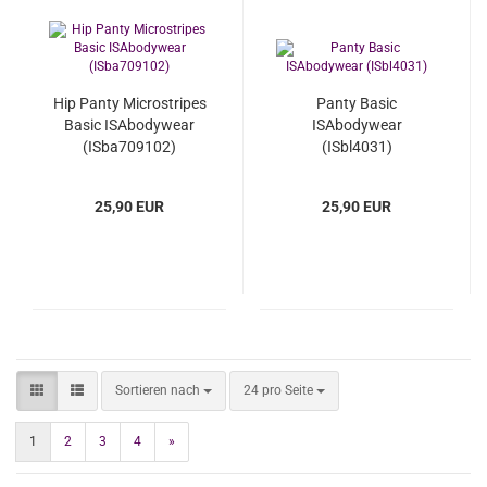
Hip Panty Microstripes
Panty Basic
Basic ISAbodywear
ISAbodywear
(ISba709102)
(ISbl4031)
25,90 EUR
25,90 EUR
Sortieren nach
pro Seite
Sortieren nach
24 pro Seite
1
2
3
4
»