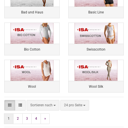
Bad und Haus
Basic Line
Bio Cotton
Swisscotton
Wool
Wool Silk
Sortieren nach
pro Seite
Sortieren nach
24 pro Seite
1
2
3
4
»