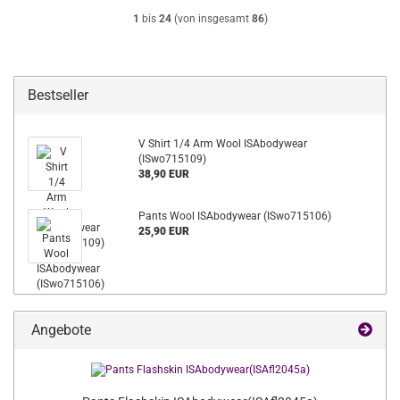
1
bis
24
(von insgesamt
86
)
Bestseller
V Shirt 1/4 Arm Wool ISAbodywear
(ISwo715109)
38,90 EUR
Pants Wool ISAbodywear (ISwo715106)
25,90 EUR
Angebote