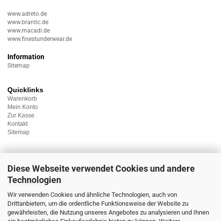
www.adreto.de
www.brantic.de
www.macadi.de
www.finestunderwear.de
Information
Sitemap
Quicklinks
Warenkorb
Mein Konto
Zur Kasse
Kontakt
Sitemap
Diese Webseite verwendet Cookies und andere
Technologien
Kategorien
Unterwäsche
Wir verwenden Cookies und ähnliche Technologien, auch von
Nachtwäsche
Drittanbietern, um die ordentliche Funktionsweise der Website zu
Sportwäsche
gewährleisten, die Nutzung unseres Angebotes zu analysieren und Ihnen
Homewear