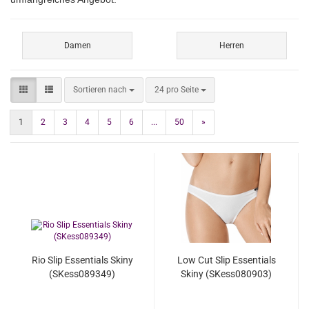
Damen
Herren
Sortieren nach
pro Seite
Sortieren nach
24 pro Seite
1
2
3
4
5
6
...
50
»
Rio Slip Essentials Skiny
Low Cut Slip Essentials
(SKess089349)
Skiny (SKess080903)