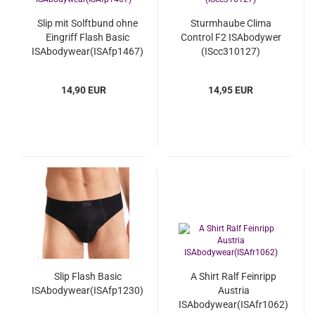
Slip mit Solftbund ohne
Sturmhaube Clima
Eingriff Flash Basic
Control F2 ISAbodywer
ISAbodywear(ISAfp1467)
(IScc310127)
14,90 EUR
14,95 EUR
Slip Flash Basic
A Shirt Ralf Feinripp
ISAbodywear(ISAfp1230)
Austria
ISAbodywear(ISAfr1062)