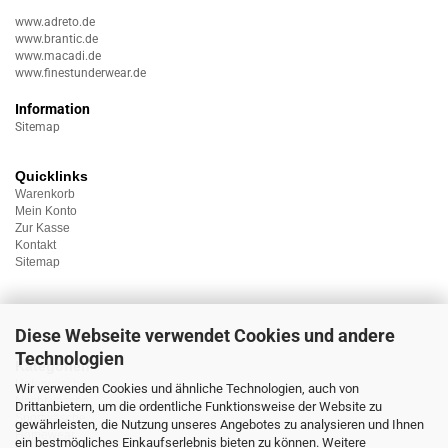
www.adreto.de
www.brantic.de
www.macadi.de
www.finestunderwear.de
Information
Sitemap
Quicklinks
Warenkorb
Mein Konto
Zur Kasse
Kontakt
Sitemap
Diese Webseite verwendet Cookies und andere
Technologien
Kategorien
Unterwäsche
Wir verwenden Cookies und ähnliche Technologien, auch von
Nachtwäsche
Drittanbietern, um die ordentliche Funktionsweise der Website zu
Sportwäsche
gewährleisten, die Nutzung unseres Angebotes zu analysieren und Ihnen
Homewear
ein bestmögliches Einkaufserlebnis bieten zu können. Weitere