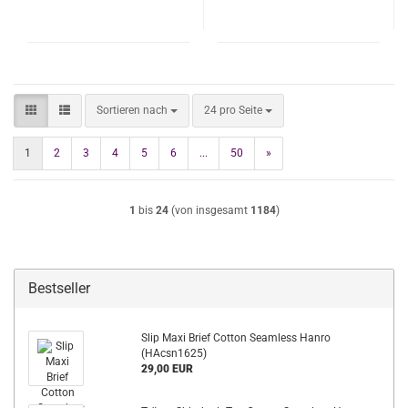
Sortieren nach
pro Seite
Sortieren nach
24 pro Seite
1
2
3
4
5
6
...
50
»
1
bis
24
(von insgesamt
1184
)
Bestseller
Slip Maxi Brief Cotton Seamless Hanro
(HAcsn1625)
29,00 EUR