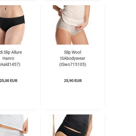
i Slip Allure
Slip Wool
Hanro
ISAbodywear
HAald1457)
(ISwo715105)
25,00 EUR
25,90 EUR