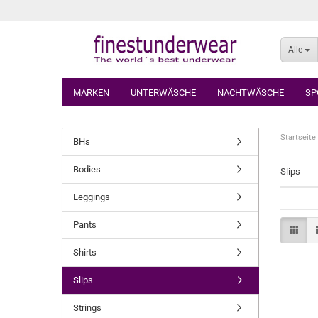
Alle
MARKEN
UNTERWÄSCHE
NACHTWÄSCHE
SP
Startseite
BHs
Bodies
Slips
Leggings
Pants
Shirts
Slips
Strings