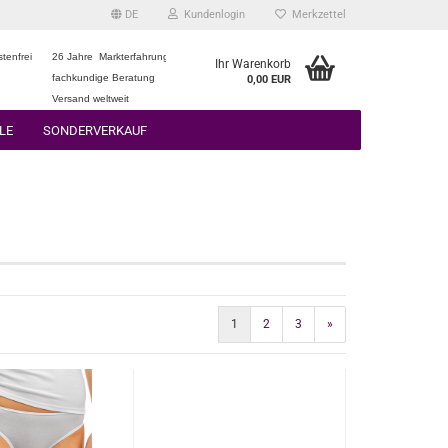
DE
Kundenlogin
Merkzettel
tenfrei
26 Jahre Markterfahrung
Ihr Warenkorb
fachkundige Beratung
0,00 EUR
Versand weltweit
LE
SONDERVERKAUF
1
2
3
»