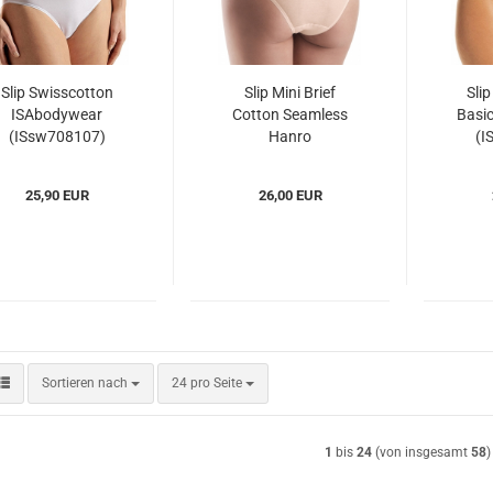
Slip Swisscotton
Slip Mini Brief
Sli
ISAbodywear
Cotton Seamless
Basi
(ISsw708107)
Hanro
(I
(HAcsn1624)
25,90 EUR
26,00 EUR
Sortieren nach
pro Seite
Sortieren nach
24 pro Seite
1
bis
24
(von insgesamt
58
)