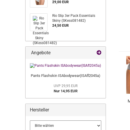
29,00 EUR
Rio Slip 3er Pack Essentials
Skiny (SKess081482)
24,50 EUR
Angebote
Pants Flashskin ISAbodywear(ISAfl2045a)
UVP 29,95 EUR
Nur 14,95 EUR
M
Hersteller