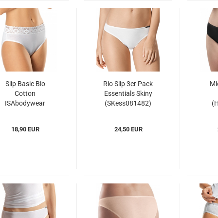
Slip Basic Bio
Rio Slip 3er Pack
Mid
Cotton
Essentials Skiny
ISAbodywear
(SKess081482)
(
(ISbc710138)
18,90 EUR
24,50 EUR