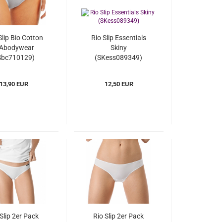
Slip Bio Cotton
Rio Slip Essentials
SAbodywear
Skiny
Sbc710129)
(SKess089349)
13,90 EUR
12,50 EUR
 Slip 2er Pack
Rio Slip 2er Pack