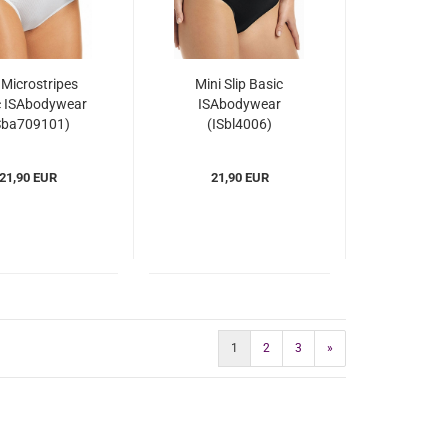
p Microstripes
Mini Slip Basic
c ISAbodywear
ISAbodywear
Sba709101)
(ISbl4006)
21,90 EUR
21,90 EUR
1
2
3
»