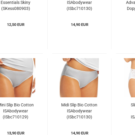
Essentials Skiny
ISAbodywear
Adva
(SKess080903)
(ISbc710130)
Dopp
(S
12,50 EUR
14,90 EUR
ini Slip Bio Cotton
Midi Slip Bio Cotton
Sl
ISAbodywear
ISAbodywear
(ISbc710129)
(ISbc710130)
I
(I
13,90 EUR
14,90 EUR