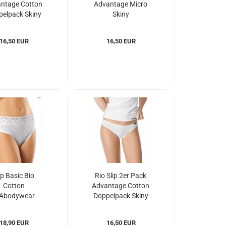
ntage Cotton
Advantage Micro
elpack Skiny
Skiny
Kac082653)
(SKam085722)
16,50 EUR
16,50 EUR
ip Basic Bio
Rio Slip 2er Pack
Cotton
Advantage Cotton
SAbodywear
Doppelpack Skiny
Sbc710138)
(SKac082653)
18,90 EUR
16,50 EUR